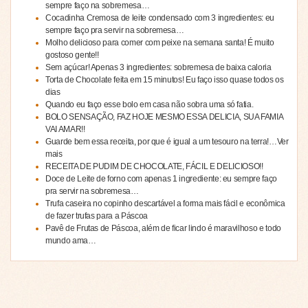
sempre faço na sobremesa…
Cocadinha Cremosa de leite condensado com 3 ingredientes: eu
sempre faço pra servir na sobremesa…
Molho delicioso para comer com peixe na semana santa! É muito
gostoso gente!!
Sem açúcar! Apenas 3 ingredientes: sobremesa de baixa caloria
Torta de Chocolate feita em 15 minutos! Eu faço isso quase todos os
dias
Quando eu faço esse bolo em casa não sobra uma só fatia.
BOLO SENSAÇÃO, FAZ HOJE MESMO ESSA DELICIA, SUA FAMIA
VAI AMAR!!
Guarde bem essa receita, por que é igual a um tesouro na terra!…Ver
mais
RECEITA DE PUDIM DE CHOCOLATE, FÁCIL E DELICIOSO!!
Doce de Leite de forno com apenas 1 ingrediente: eu sempre faço
pra servir na sobremesa…
Trufa caseira no copinho descartável a forma mais fácil e econômica
de fazer trufas para a Páscoa
Pavê de Frutas de Páscoa, além de ficar lindo é maravilhoso e todo
mundo ama…