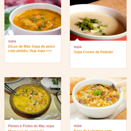
sopa
Dicas de Mãe Sopa de peixe
sopa
com pinhão; Veja Aqui >>>
Sopa Creme de Palmito
sopa
Peixes e Frutos do Mar
,
sopa
Sopa de Legumes com