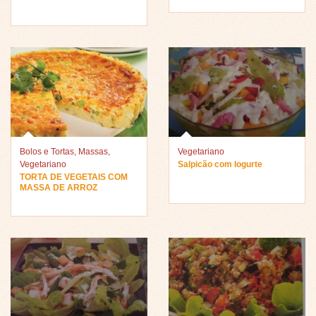
Bolos e Tortas
,
Massas
,
Vegetariano
Vegetariano
Salpicão com Iogurte
TORTA DE VEGETAIS COM
MASSA DE ARROZ