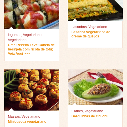
Lasanhas
,
Vegetariano
Lasanha vegetariana ao
legumes
,
Vegetariano
,
creme de queijos
Vegetariano
Uma Receita Leve Canela de
berinjela com ricota de tofu;
Veja Aqui >>>
Carnes
,
Vegetariano
Barquinhas de Chuchu
Massas
,
Vegetariano
Minicuscuz vegetariano