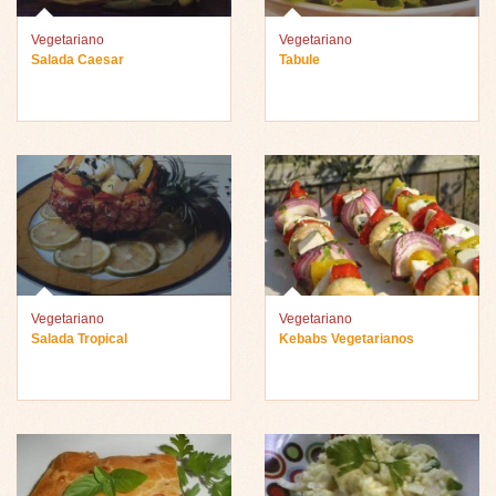
Vegetariano
Vegetariano
Salada Caesar
Tabule
Vegetariano
Vegetariano
Salada Tropical
Kebabs Vegetarianos