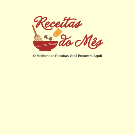
O Melhor das Receitas Você Encontra Aqui!