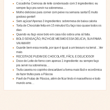
Cocadinha Cremosa de leite condensado com 3 ingredientes: eu
sempre faço pra servir na sobremesa…
Molho delicioso para comer com peixe na semana santa! É muito
gostoso gente!!
Sem açúcar! Apenas 3 ingredientes: sobremesa de baixa caloria
Torta de Chocolate feita em 15 minutos! Eu faço isso quase todos os
dias
Quando eu faço esse bolo em casa não sobra uma só fatia.
BOLO SENSAÇÃO, FAZ HOJE MESMO ESSA DELICIA, SUA FAMIA
VAI AMAR!!
Guarde bem essa receita, por que é igual a um tesouro na terra!…Ver
mais
RECEITA DE PUDIM DE CHOCOLATE, FÁCIL E DELICIOSO!!
Doce de Leite de forno com apenas 1 ingrediente: eu sempre faço
pra servir na sobremesa…
Trufa caseira no copinho descartável a forma mais fácil e econômica
de fazer trufas para a Páscoa
Pavê de Frutas de Páscoa, além de ficar lindo é maravilhoso e todo
mundo ama…