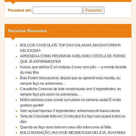
Pesquisar por:
Receitas Recentes
BOLO DE CHOCOLATE TOP DAS GALAXIAS, MASSA FOFINHA
DELICIOSA!!
APRENDA A COMO PREPARAR A MELHOR COSTELA DE FORNO
QUE JÁ EXPERIMENTEI!!
Nossa, que delícia! É só misturar 2 ovos com pão — a receita favorita
do meu filho
Bolo Pudim Sensacional: depois que eu aprendi essa receita, eu
sempre faço na sobremesa…
Cocadinha Cremosa de leite condensado com 3 ingredientes: eu
sempre faço pra servir na sobremesa…
Molho delicioso para comer com peixe na semana santa! É muito
gostoso gente!!
Sem açúcar! Apenas 3 ingredientes: sobremesa de baixa caloria
Torta de Chocolate feita em 15 minutos! Eu faço isso quase todos os
dias
Quando eu faço esse bolo em casa não sobra uma só fatia.
BOLO SENSAÇÃO, FAZ HOJE MESMO ESSA DELICIA, SUA FAMIA