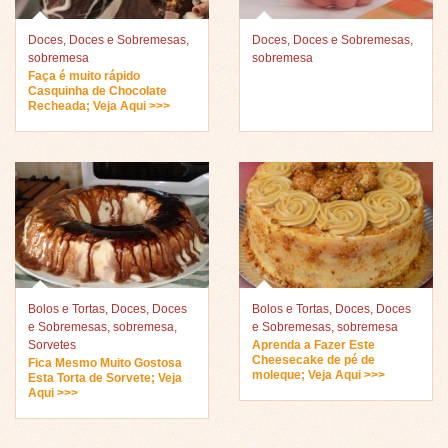
Doces
,
Doces e Sobremesas
,
Doces
,
Doces e Sobremesas
,
sobremesa
sobremesa
Faça é muito rápido
Casquinha de Chocolate
Recheada; Veja Aqui >>>
Bolos e Tortas
,
Doces
,
Doces
Bolos e Tortas
,
Doces
,
Doces
e Sobremesas
,
sobremesa
,
e Sobremesas
,
sobremesa
Sorvetes
Aprenda a Fazer Este
Cheesecake de pé de
Fica Mesmo Muito Gostosa
moleque; Veja Aqui >>>
Esta Torta de Sorvete; Veja
Aqui >>>