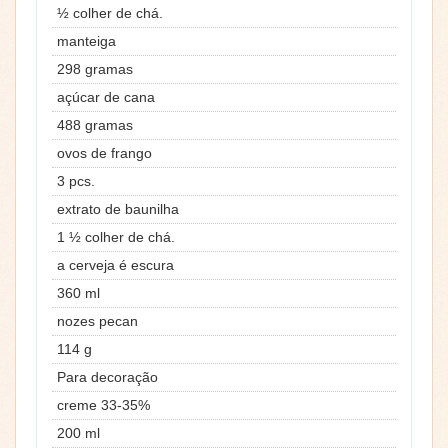
½ colher de chá.
manteiga
298 gramas
açúcar de cana
488 gramas
ovos de frango
3 pcs.
extrato de baunilha
1 ½ colher de chá.
a cerveja é escura
360 ml
nozes pecan
114 g
Para decoração
creme 33-35%
200 ml