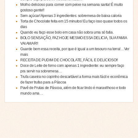
Molho delicioso para comer com peixe na semana santa! É muito
gostoso gente!!
Sem açúcar! Apenas 3 ingredientes: sobremesa de baixa caloria
Torta de Chocolate feita em 15 minutos! Eu faço isso quase todos os
dias
Quando eu faço esse bolo em casa não sobra uma só fatia.
BOLO SENSAÇÃO, FAZ HOJE MESMO ESSA DELICIA, SUA FAMIA
VAI AMAR!!
Guarde bem essa receita, por que é igual a um tesouro na terra!…Ver
mais
RECEITA DE PUDIM DE CHOCOLATE, FÁCIL E DELICIOSO!!
Doce de Leite de forno com apenas 1 ingrediente: eu sempre faço
pra servir na sobremesa…
Trufa caseira no copinho descartável a forma mais fácil e econômica
de fazer trufas para a Páscoa
Pavê de Frutas de Páscoa, além de ficar lindo é maravilhoso e todo
mundo ama…