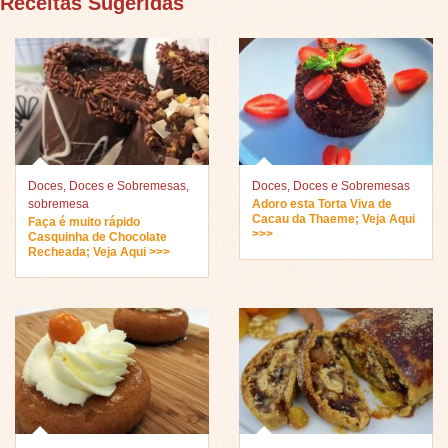
Receitas Sugeridas
Doces
,
Doces e Sobremesas
,
Doces
,
Doces e Sobremesas
sobremesa
Adoro esta Torta Viva de
Cacau da Thaeme; Veja Aqui
Faça é muito rápido
>>>
Casquinha de Chocolate
Recheada; Veja Aqui >>>