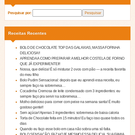
Pesquisar por:
Receitas Recentes
BOLO DE CHOCOLATE TOP DAS GALAXIAS, MASSA FOFINHA
DELICIOSA!!
APRENDA A COMO PREPARAR A MELHOR COSTELA DE FORNO
QUE JÁ EXPERIMENTEI!!
Nossa, que delícia! É só misturar 2 ovos com pão — a receita favorita
do meu filho
Bolo Pudim Sensacional: depois que eu aprendi essa receita, eu
sempre faço na sobremesa…
Cocadinha Cremosa de leite condensado com 3 ingredientes: eu
sempre faço pra servir na sobremesa…
Molho delicioso para comer com peixe na semana santa! É muito
gostoso gente!!
Sem açúcar! Apenas 3 ingredientes: sobremesa de baixa caloria
Torta de Chocolate feita em 15 minutos! Eu faço isso quase todos os
dias
Quando eu faço esse bolo em casa não sobra uma só fatia.
BOLO SENSAÇÃO, FAZ HOJE MESMO ESSA DELICIA, SUA FAMIA