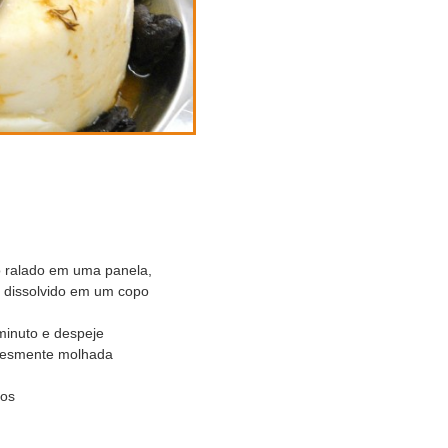
co ralado em uma panela,
o dissolvido em um copo
inuto e despeje
lesmente molhada
gos