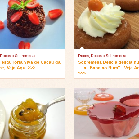
,
Doces e Sobremesas
Doces
,
Doces e Sobremesas
 esta Torta Viva de Cacau da
Sobremesa Delicia delicia 
e; Veja Aqui >>>
… a “Baba ao Rum” ; Veja Aqui
>>>