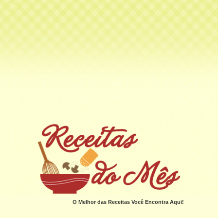
O Melhor das Receitas Você Encontra Aqui!