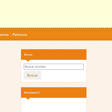
arnes
Petiscos
Busca
Buscar
Novidades!!