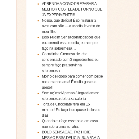
APRENDA A COMO PREPARAR A
MELHOR COSTELA DE FORNO QUE
JÁ EXPERIMENTEI!!
Nossa, que delícia! É só misturar 2
ovos com pão — a receita favorita do
meu filho
Bolo Pudim Sensacional: depois que
eu aprendi essa receita, eu sempre
faço na sobremesa…
Cocadinha Cremosa de leite
condensado com 3 ingredientes: eu
sempre faço pra servir na
sobremesa…
Molho delicioso para comer com peixe
na semana santa! É muito gostoso
gente!!
Sem açúcar! Apenas 3 ingredientes:
sobremesa de baixa caloria
Torta de Chocolate feita em 15
minutos! Eu faço isso quase todos os
dias
Quando eu faço esse bolo em casa
não sobra uma só fatia.
BOLO SENSAÇÃO, FAZ HOJE
MESMO ESSA DELICIA, SUA FAMIA