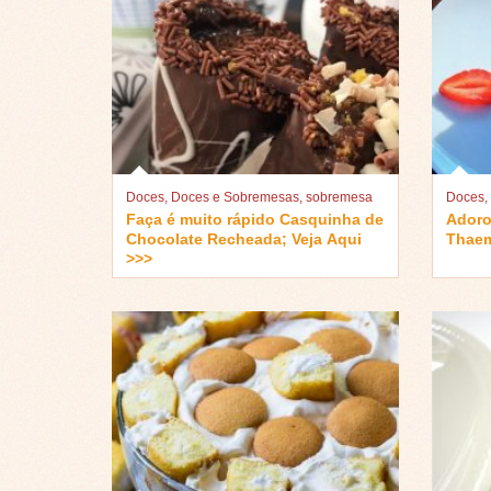
Doces
,
Doces e Sobremesas
,
sobremesa
Doces
Faça é muito rápido Casquinha de
Adoro
Chocolate Recheada; Veja Aqui
Thaem
>>>