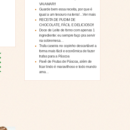
VAI AMAR!!
Guarde bem essa receita, por que é
igual a um tesouro na terra!…Ver mais
RECEITA DE PUDIM DE
CHOCOLATE, FÁCIL E DELICIOSO!!
Doce de Leite de forno com apenas 1
ingrediente: eu sempre faço pra servir
na sobremesa…
Trufa caseira no copinho descartável a
forma mais fácil e econômica de fazer
trufas para a Páscoa
Pavê de Frutas de Páscoa, além de
ficar lindo é maravilhoso e todo mundo
ama…