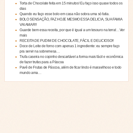
Torta de Chocolate feita em 15 minutos! Eu faço isso quase todos os
dias
Quando eu faço esse bolo em casa não sobra uma só fatia.
BOLO SENSAÇÃO, FAZ HOJE MESMO ESSA DELICIA, SUA FAMIA
VAI AMAR!!
Guarde bem essa receita, por que é igual a um tesouro na terra!…Ver
mais
RECEITA DE PUDIM DE CHOCOLATE, FÁCIL E DELICIOSO!!
Doce de Leite de forno com apenas 1 ingrediente: eu sempre faço
pra servir na sobremesa…
Trufa caseira no copinho descartável a forma mais fácil e econômica
de fazer trufas para a Páscoa
Pavê de Frutas de Páscoa, além de ficar lindo é maravilhoso e todo
mundo ama…