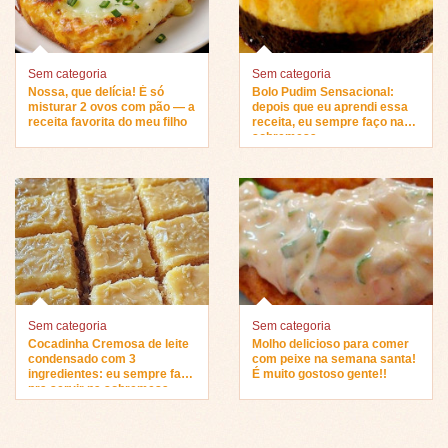
Sem categoria
Sem categoria
Nossa, que delícia! É só
Bolo Pudim Sensacional:
misturar 2 ovos com pão — a
depois que eu aprendi essa
receita favorita do meu filho
receita, eu sempre faço na
sobremesa…
Sem categoria
Sem categoria
Cocadinha Cremosa de leite
Molho delicioso para comer
condensado com 3
com peixe na semana santa!
ingredientes: eu sempre faço
É muito gostoso gente!!
pra servir na sobremesa…