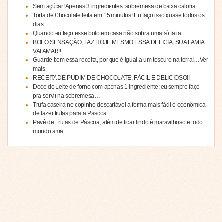
Sem açúcar! Apenas 3 ingredientes: sobremesa de baixa caloria
Torta de Chocolate feita em 15 minutos! Eu faço isso quase todos os
dias
Quando eu faço esse bolo em casa não sobra uma só fatia.
BOLO SENSAÇÃO, FAZ HOJE MESMO ESSA DELICIA, SUA FAMIA
VAI AMAR!!
Guarde bem essa receita, por que é igual a um tesouro na terra!…Ver
mais
RECEITA DE PUDIM DE CHOCOLATE, FÁCIL E DELICIOSO!!
Doce de Leite de forno com apenas 1 ingrediente: eu sempre faço
pra servir na sobremesa…
Trufa caseira no copinho descartável a forma mais fácil e econômica
de fazer trufas para a Páscoa
Pavê de Frutas de Páscoa, além de ficar lindo é maravilhoso e todo
mundo ama…