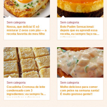
Sem categoria
Sem categoria
Nossa, que delícia! É só
Bolo Pudim Sensacional:
misturar 2 ovos com pão — a
depois que eu aprendi essa
receita favorita do meu filho
receita, eu sempre faço na
sobremesa…
Sem categoria
Sem categoria
Cocadinha Cremosa de leite
Molho delicioso para comer
condensado com 3
com peixe na semana santa!
ingredientes: eu sempre faço
É muito gostoso gente!!
pra servir na sobremesa…