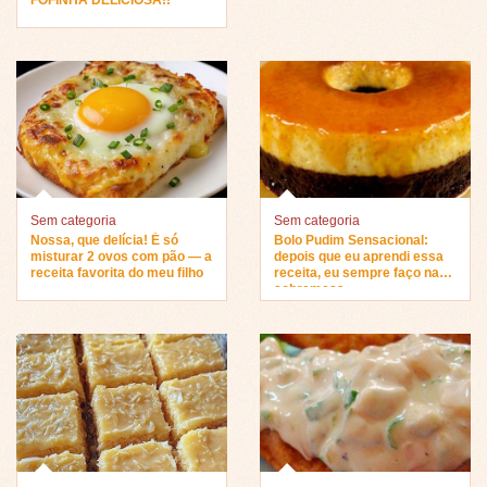
Sem categoria
Sem categoria
Nossa, que delícia! É só
Bolo Pudim Sensacional:
misturar 2 ovos com pão — a
depois que eu aprendi essa
receita favorita do meu filho
receita, eu sempre faço na
sobremesa…