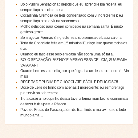
Bolo Pudim Sensacional: depois que eu aprendi essa receita, eu
sempre faço na sobremesa…
Cocadinha Cremosa de leite condensado com 3 ingredientes: eu
sempre faço pra servir na sobremesa…
Molho delicioso para comer com peixe na semana santa! É muito
gostoso gente!!
Sem açúcar! Apenas 3 ingredientes: sobremesa de baixa caloria
Torta de Chocolate feita em 15 minutos! Eu faço isso quase todos os
dias
Quando eu faço esse bolo em casa não sobra uma só fatia.
BOLO SENSAÇÃO, FAZ HOJE MESMO ESSA DELICIA, SUA FAMIA
VAI AMAR!!
Guarde bem essa receita, por que é igual a um tesouro na terra!…Ver
mais
RECEITA DE PUDIM DE CHOCOLATE, FÁCIL E DELICIOSO!!
Doce de Leite de forno com apenas 1 ingrediente: eu sempre faço
pra servir na sobremesa…
Trufa caseira no copinho descartável a forma mais fácil e econômica
de fazer trufas para a Páscoa
Pavê de Frutas de Páscoa, além de ficar lindo é maravilhoso e todo
mundo ama…