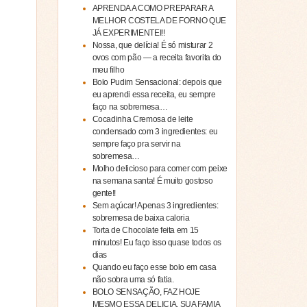
APRENDA A COMO PREPARAR A
MELHOR COSTELA DE FORNO QUE
JÁ EXPERIMENTEI!!
Nossa, que delícia! É só misturar 2
ovos com pão — a receita favorita do
meu filho
Bolo Pudim Sensacional: depois que
eu aprendi essa receita, eu sempre
faço na sobremesa…
Cocadinha Cremosa de leite
condensado com 3 ingredientes: eu
sempre faço pra servir na
sobremesa…
Molho delicioso para comer com peixe
na semana santa! É muito gostoso
gente!!
Sem açúcar! Apenas 3 ingredientes:
sobremesa de baixa caloria
Torta de Chocolate feita em 15
minutos! Eu faço isso quase todos os
dias
Quando eu faço esse bolo em casa
não sobra uma só fatia.
BOLO SENSAÇÃO, FAZ HOJE
MESMO ESSA DELICIA, SUA FAMIA