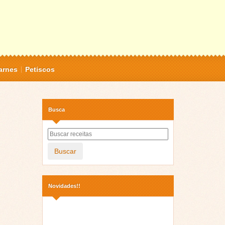
arnes
Petiscos
Busca
Buscar
Novidades!!