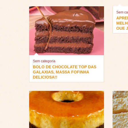
Sem ca
APRE
MELH
QUE J
Sem categoria
BOLO DE CHOCOLATE TOP DAS
GALAXIAS, MASSA FOFINHA
DELICIOSA!!