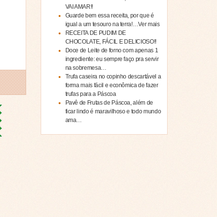
VAI AMAR!!
Guarde bem essa receita, por que é
igual a um tesouro na terra!…Ver mais
RECEITA DE PUDIM DE
CHOCOLATE, FÁCIL E DELICIOSO!!
Doce de Leite de forno com apenas 1
ingrediente: eu sempre faço pra servir
na sobremesa…
Trufa caseira no copinho descartável a
forma mais fácil e econômica de fazer
trufas para a Páscoa
Pavê de Frutas de Páscoa, além de
ficar lindo é maravilhoso e todo mundo
ama…