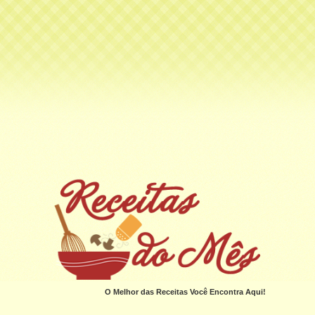
O Melhor das Receitas Você Encontra Aqui!