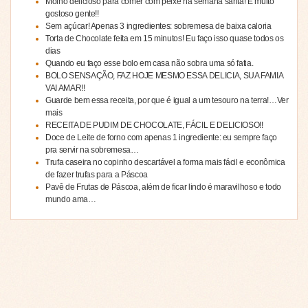
Molho delicioso para comer com peixe na semana santa! É muito
gostoso gente!!
Sem açúcar! Apenas 3 ingredientes: sobremesa de baixa caloria
Torta de Chocolate feita em 15 minutos! Eu faço isso quase todos os
dias
Quando eu faço esse bolo em casa não sobra uma só fatia.
BOLO SENSAÇÃO, FAZ HOJE MESMO ESSA DELICIA, SUA FAMIA
VAI AMAR!!
Guarde bem essa receita, por que é igual a um tesouro na terra!…Ver
mais
RECEITA DE PUDIM DE CHOCOLATE, FÁCIL E DELICIOSO!!
Doce de Leite de forno com apenas 1 ingrediente: eu sempre faço
pra servir na sobremesa…
Trufa caseira no copinho descartável a forma mais fácil e econômica
de fazer trufas para a Páscoa
Pavê de Frutas de Páscoa, além de ficar lindo é maravilhoso e todo
mundo ama…