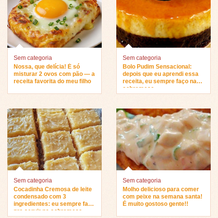
Sem categoria
Sem categoria
Nossa, que delícia! É só
Bolo Pudim Sensacional:
misturar 2 ovos com pão — a
depois que eu aprendi essa
receita favorita do meu filho
receita, eu sempre faço na
sobremesa…
Sem categoria
Sem categoria
Cocadinha Cremosa de leite
Molho delicioso para comer
condensado com 3
com peixe na semana santa!
ingredientes: eu sempre faço
É muito gostoso gente!!
pra servir na sobremesa…