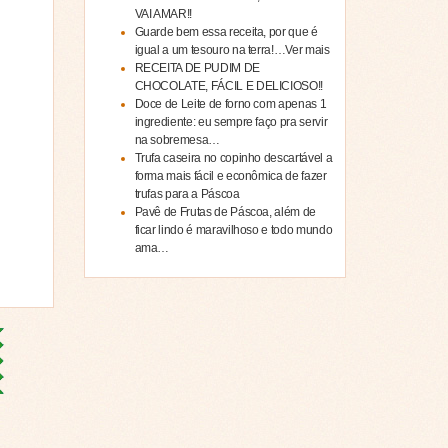
VAI AMAR!!
Guarde bem essa receita, por que é
igual a um tesouro na terra!…Ver mais
RECEITA DE PUDIM DE
CHOCOLATE, FÁCIL E DELICIOSO!!
Doce de Leite de forno com apenas 1
ingrediente: eu sempre faço pra servir
na sobremesa…
Trufa caseira no copinho descartável a
forma mais fácil e econômica de fazer
trufas para a Páscoa
Pavê de Frutas de Páscoa, além de
ficar lindo é maravilhoso e todo mundo
ama…