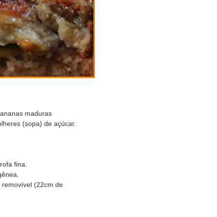
 bananas maduras
lheres (sopa) de açúcar.
rofa fina.
gênea.
o removível (22cm de