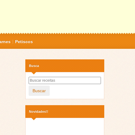
arnes
Petiscos
Busca
Buscar
Novidades!!