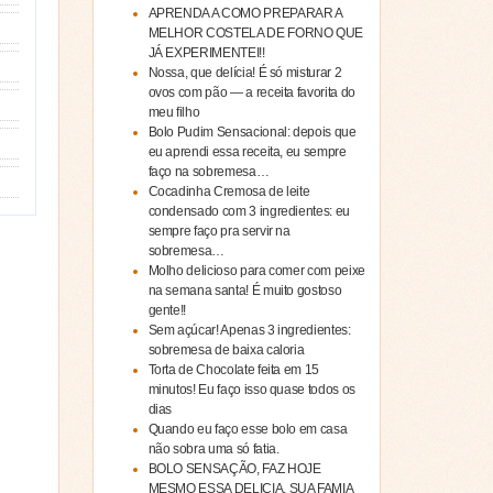
APRENDA A COMO PREPARAR A
MELHOR COSTELA DE FORNO QUE
JÁ EXPERIMENTEI!!
Nossa, que delícia! É só misturar 2
ovos com pão — a receita favorita do
meu filho
Bolo Pudim Sensacional: depois que
eu aprendi essa receita, eu sempre
faço na sobremesa…
Cocadinha Cremosa de leite
condensado com 3 ingredientes: eu
sempre faço pra servir na
sobremesa…
Molho delicioso para comer com peixe
na semana santa! É muito gostoso
gente!!
Sem açúcar! Apenas 3 ingredientes:
sobremesa de baixa caloria
Torta de Chocolate feita em 15
minutos! Eu faço isso quase todos os
dias
Quando eu faço esse bolo em casa
não sobra uma só fatia.
BOLO SENSAÇÃO, FAZ HOJE
MESMO ESSA DELICIA, SUA FAMIA