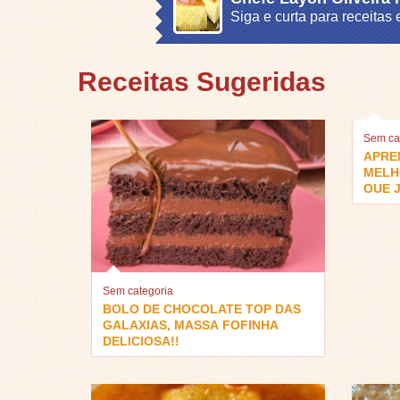
Siga e curta para receita
Receitas Sugeridas
Sem ca
APRE
MELH
QUE J
Sem categoria
BOLO DE CHOCOLATE TOP DAS
GALAXIAS, MASSA FOFINHA
DELICIOSA!!