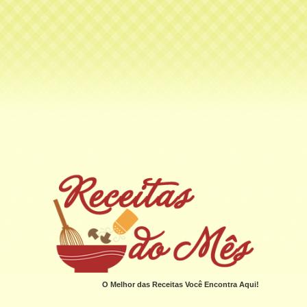
O Melhor das Receitas Você Encontra Aqui!