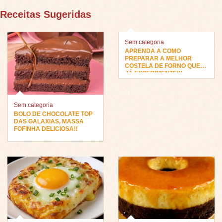
Receitas Sugeridas
Sem categoria
APRENDA A COMO
PREPARAR A MELHOR
COSTELA DE FORNO QUE
JÁ EXPERIMENTEI!!
Sem categoria
BOLO DE CHOCOLATE TOP
DAS GALAXIAS, MASSA
FOFINHA DELICIOSA!!