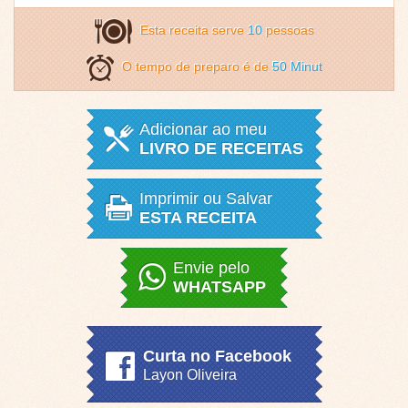
Esta receita serve
10
pessoas
O tempo de preparo é de
50 Minut
Adicionar ao meu
LIVRO DE RECEITAS
Imprimir ou Salvar
ESTA RECEITA
Envie pelo
WHATSAPP
Curta no Facebook
Layon Oliveira