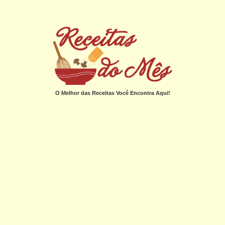
O Melhor das Receitas Você Encontra Aqui!