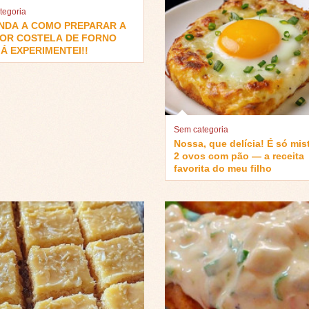
tegoria
NDA A COMO PREPARAR A
OR COSTELA DE FORNO
Á EXPERIMENTEI!!
Sem categoria
Nossa, que delícia! É só mis
2 ovos com pão — a receita
favorita do meu filho