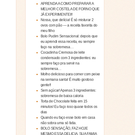
APRENDA A COMO PREPARAR A
MELHOR COSTELA DE FORNO QUE
JÁ EXPERIMENTEI!!
Nossa, que delícia! É só misturar 2
ovos com pão — a receita favorita do
meu filho
Bolo Pudim Sensacional: depois que
eu aprendi essa receita, eu sempre
faço na sobremesa…
Cocadinha Cremosa de leite
condensado com 3 ingredientes: eu
sempre faço pra servir na
sobremesa…
Molho delicioso para comer com peixe
na semana santa! É muito gostoso
gente!!
Sem açúcar! Apenas 3 ingredientes:
sobremesa de baixa caloria
Torta de Chocolate feita em 15
minutos! Eu faço isso quase todos os
dias
Quando eu faço esse bolo em casa
não sobra uma só fatia.
BOLO SENSAÇÃO, FAZ HOJE
MESMO ESSA DELICIA, SUA FAMIA