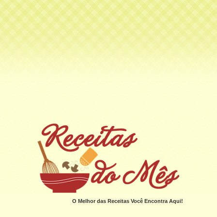
O Melhor das Receitas Você Encontra Aqui!