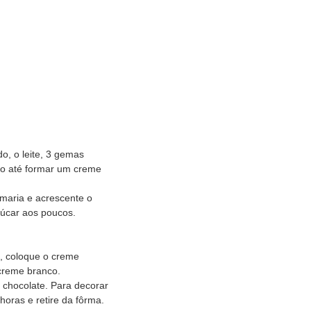
o, o leite, 3 gemas
xo até formar um creme
maria e acrescente o
çúcar aos poucos.
a, coloque o creme
 creme branco.
 chocolate. Para decorar
horas e retire da fôrma.