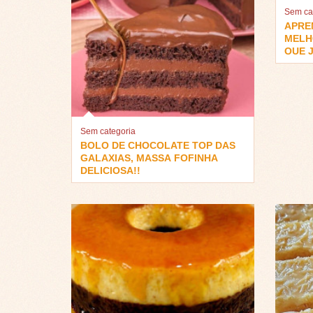
Sem ca
APRE
MELH
QUE J
Sem categoria
BOLO DE CHOCOLATE TOP DAS
GALAXIAS, MASSA FOFINHA
DELICIOSA!!