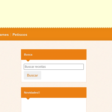
arnes
Petiscos
Busca
Buscar
Novidades!!