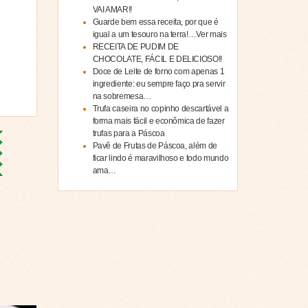
VAI AMAR!!
Guarde bem essa receita, por que é
igual a um tesouro na terra!…Ver mais
RECEITA DE PUDIM DE
CHOCOLATE, FÁCIL E DELICIOSO!!
Doce de Leite de forno com apenas 1
ingrediente: eu sempre faço pra servir
na sobremesa…
Trufa caseira no copinho descartável a
forma mais fácil e econômica de fazer
trufas para a Páscoa
Pavê de Frutas de Páscoa, além de
ficar lindo é maravilhoso e todo mundo
ama…