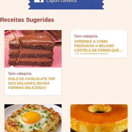
Layon Oliveira
Receitas Sugeridas
Sem categoria
APRENDA A COMO
PREPARAR A MELHOR
COSTELA DE FORNO QUE
JÁ EXPERIMENTEI!!
Sem categoria
BOLO DE CHOCOLATE TOP
DAS GALAXIAS, MASSA
FOFINHA DELICIOSA!!