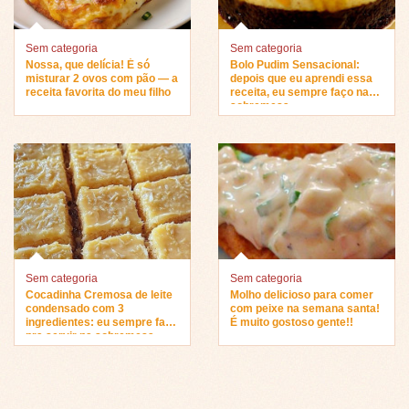
Sem categoria
Sem categoria
Nossa, que delícia! É só
Bolo Pudim Sensacional:
misturar 2 ovos com pão — a
depois que eu aprendi essa
receita favorita do meu filho
receita, eu sempre faço na
sobremesa…
Sem categoria
Sem categoria
Cocadinha Cremosa de leite
Molho delicioso para comer
condensado com 3
com peixe na semana santa!
ingredientes: eu sempre faço
É muito gostoso gente!!
pra servir na sobremesa…