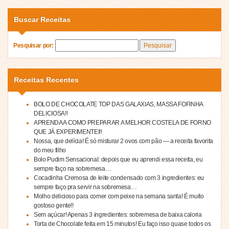
Buscar Receitas
Pesquisar por:
Receitas Recentes
BOLO DE CHOCOLATE TOP DAS GALAXIAS, MASSA FOFINHA
DELICIOSA!!
APRENDA A COMO PREPARAR A MELHOR COSTELA DE FORNO
QUE JÁ EXPERIMENTEI!!
Nossa, que delícia! É só misturar 2 ovos com pão — a receita favorita
do meu filho
Bolo Pudim Sensacional: depois que eu aprendi essa receita, eu
sempre faço na sobremesa…
Cocadinha Cremosa de leite condensado com 3 ingredientes: eu
sempre faço pra servir na sobremesa…
Molho delicioso para comer com peixe na semana santa! É muito
gostoso gente!!
Sem açúcar! Apenas 3 ingredientes: sobremesa de baixa caloria
Torta de Chocolate feita em 15 minutos! Eu faço isso quase todos os