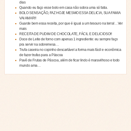
dias
Quando eu faço esse bolo em casa não sobra uma só fatia.
BOLO SENSAÇÃO, FAZ HOJE MESMO ESSA DELICIA, SUA FAMIA
VAI AMAR!!
Guarde bem essa receita, por que é igual a um tesouro na terra!…Ver
mais
RECEITA DE PUDIM DE CHOCOLATE, FÁCIL E DELICIOSO!!
Doce de Leite de forno com apenas 1 ingrediente: eu sempre faço
pra servir na sobremesa…
Trufa caseira no copinho descartável a forma mais fácil e econômica
de fazer trufas para a Páscoa
Pavê de Frutas de Páscoa, além de ficar lindo é maravilhoso e todo
mundo ama…