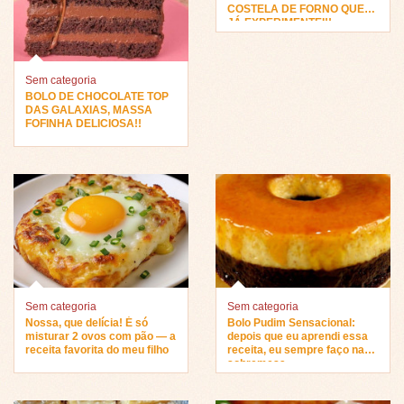
COSTELA DE FORNO QUE
JÁ EXPERIMENTEI!!
Sem categoria
BOLO DE CHOCOLATE TOP
DAS GALAXIAS, MASSA
FOFINHA DELICIOSA!!
Sem categoria
Sem categoria
Nossa, que delícia! É só
Bolo Pudim Sensacional:
misturar 2 ovos com pão — a
depois que eu aprendi essa
receita favorita do meu filho
receita, eu sempre faço na
sobremesa…