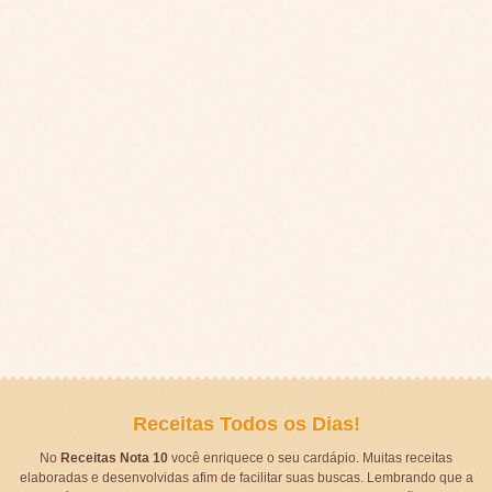
Receitas Todos os Dias!
No
Receitas Nota 10
você enriquece o seu cardápio. Muitas receitas
elaboradas e desenvolvidas afim de facilitar suas buscas. Lembrando que a