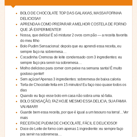
BOLO DE CHOCOLATE TOP DAS GALAXIAS, MASSA FOFINHA
DELICIOSA!!
APRENDA A COMO PREPARAR A MELHOR COSTELA DE FORNO
QUE JÁ EXPERIMENTEI!!
Nossa, que delícia! É só misturar 2 ovos com pão — a receita favorita
do meu filho
Bolo Pudim Sensacional: depois que eu aprendi essa receita, eu
sempre faço na sobremesa…
Cocadinha Cremosa de leite condensado com 3 ingredientes: eu
sempre faço pra servir na sobremesa…
Molho delicioso para comer com peixe na semana santa! É muito
gostoso gente!!
Sem açúcar! Apenas 3 ingredientes: sobremesa de baixa caloria
Torta de Chocolate feita em 15 minutos! Eu faço isso quase todos os
dias
Quando eu faço esse bolo em casa não sobra uma só fatia.
BOLO SENSAÇÃO, FAZ HOJE MESMO ESSA DELICIA, SUA FAMIA
VAI AMAR!!
Guarde bem essa receita, por que é igual a um tesouro na terra!…Ver
mais
RECEITA DE PUDIM DE CHOCOLATE, FÁCIL E DELICIOSO!!
Doce de Leite de forno com apenas 1 ingrediente: eu sempre faço
pra servir na sobremesa…