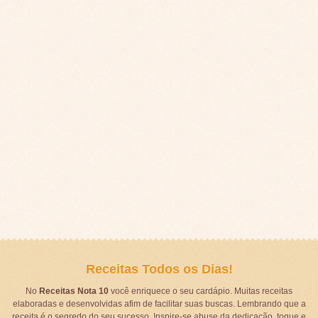
Receitas Todos os Dias!
No
Receitas Nota 10
você enriquece o seu cardápio. Muitas receitas
elaboradas e desenvolvidas afim de facilitar suas buscas. Lembrando que a
receita é o segredo do seu sucesso. Inspire-se abuse da dedicação, toque e