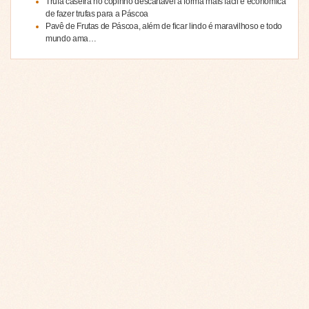
Trufa caseira no copinho descartável a forma mais fácil e econômica
de fazer trufas para a Páscoa
Pavê de Frutas de Páscoa, além de ficar lindo é maravilhoso e todo
mundo ama…