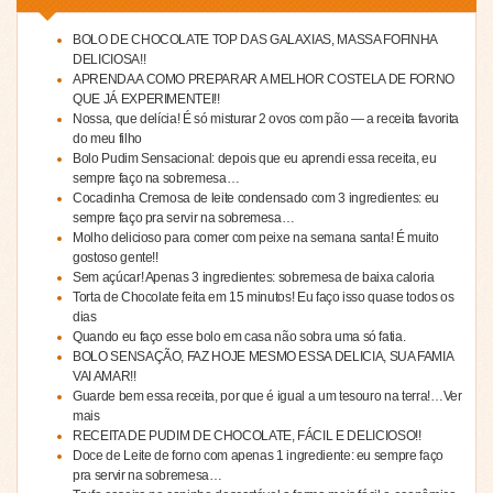
BOLO DE CHOCOLATE TOP DAS GALAXIAS, MASSA FOFINHA
DELICIOSA!!
APRENDA A COMO PREPARAR A MELHOR COSTELA DE FORNO
QUE JÁ EXPERIMENTEI!!
Nossa, que delícia! É só misturar 2 ovos com pão — a receita favorita
do meu filho
Bolo Pudim Sensacional: depois que eu aprendi essa receita, eu
sempre faço na sobremesa…
Cocadinha Cremosa de leite condensado com 3 ingredientes: eu
sempre faço pra servir na sobremesa…
Molho delicioso para comer com peixe na semana santa! É muito
gostoso gente!!
Sem açúcar! Apenas 3 ingredientes: sobremesa de baixa caloria
Torta de Chocolate feita em 15 minutos! Eu faço isso quase todos os
dias
Quando eu faço esse bolo em casa não sobra uma só fatia.
BOLO SENSAÇÃO, FAZ HOJE MESMO ESSA DELICIA, SUA FAMIA
VAI AMAR!!
Guarde bem essa receita, por que é igual a um tesouro na terra!…Ver
mais
RECEITA DE PUDIM DE CHOCOLATE, FÁCIL E DELICIOSO!!
Doce de Leite de forno com apenas 1 ingrediente: eu sempre faço
pra servir na sobremesa…