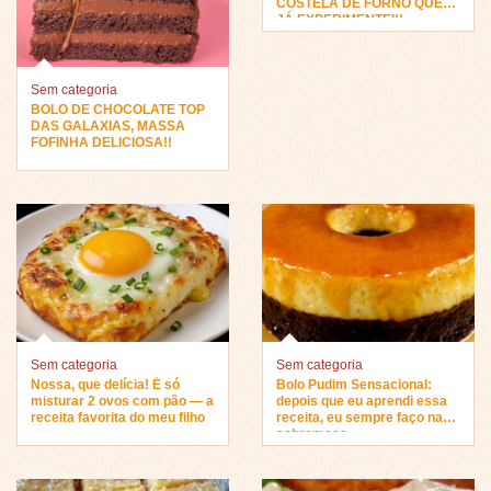
COSTELA DE FORNO QUE
JÁ EXPERIMENTEI!!
Sem categoria
BOLO DE CHOCOLATE TOP
DAS GALAXIAS, MASSA
FOFINHA DELICIOSA!!
Sem categoria
Sem categoria
Nossa, que delícia! É só
Bolo Pudim Sensacional:
misturar 2 ovos com pão — a
depois que eu aprendi essa
receita favorita do meu filho
receita, eu sempre faço na
sobremesa…