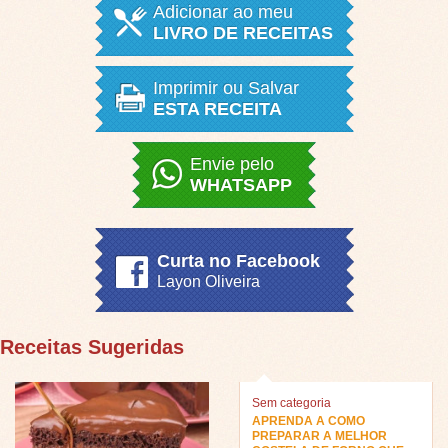
Adicionar ao meu
LIVRO DE RECEITAS
Imprimir ou Salvar
ESTA RECEITA
Envie pelo
WHATSAPP
Curta no Facebook
Layon Oliveira
Receitas Sugeridas
Sem categoria
APRENDA A COMO
PREPARAR A MELHOR