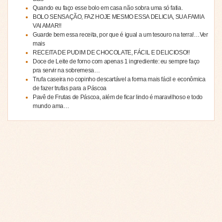
Quando eu faço esse bolo em casa não sobra uma só fatia.
BOLO SENSAÇÃO, FAZ HOJE MESMO ESSA DELICIA, SUA FAMIA
VAI AMAR!!
Guarde bem essa receita, por que é igual a um tesouro na terra!…Ver
mais
RECEITA DE PUDIM DE CHOCOLATE, FÁCIL E DELICIOSO!!
Doce de Leite de forno com apenas 1 ingrediente: eu sempre faço
pra servir na sobremesa…
Trufa caseira no copinho descartável a forma mais fácil e econômica
de fazer trufas para a Páscoa
Pavê de Frutas de Páscoa, além de ficar lindo é maravilhoso e todo
mundo ama…