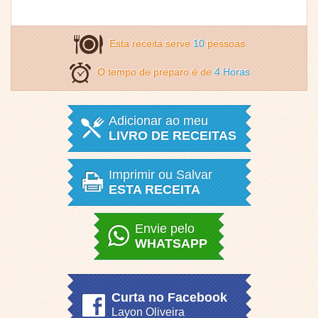
Esta receita serve
10
pessoas
O tempo de preparo é de
4 Horas
Adicionar ao meu
LIVRO DE RECEITAS
Imprimir ou Salvar
ESTA RECEITA
Envie pelo
WHATSAPP
Curta no Facebook
Layon Oliveira