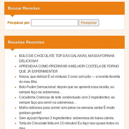
Buscar Receitas
Pesquisar por:
Receitas Recentes
BOLO DE CHOCOLATE TOP DAS GALAXIAS, MASSA FOFINHA
DELICIOSA!!
APRENDA A COMO PREPARAR A MELHOR COSTELA DE FORNO
QUE JÁ EXPERIMENTEI!!
Nossa, que delícia! É só misturar 2 ovos com pão — a receita favorita
do meu filho
Bolo Pudim Sensacional: depois que eu aprendi essa receita, eu
sempre faço na sobremesa…
Cocadinha Cremosa de leite condensado com 3 ingredientes: eu
sempre faço pra servir na sobremesa…
Molho delicioso para comer com peixe na semana santa! É muito
gostoso gente!!
Sem açúcar! Apenas 3 ingredientes: sobremesa de baixa caloria
Torta de Chocolate feita em 15 minutos! Eu faço isso quase todos os
dias