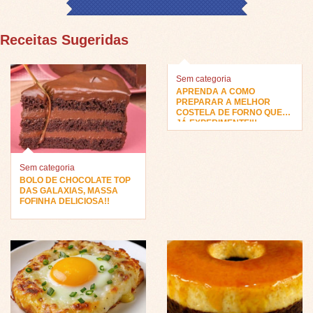
Receitas Sugeridas
Sem categoria
APRENDA A COMO
PREPARAR A MELHOR
COSTELA DE FORNO QUE
JÁ EXPERIMENTEI!!
Sem categoria
BOLO DE CHOCOLATE TOP
DAS GALAXIAS, MASSA
FOFINHA DELICIOSA!!