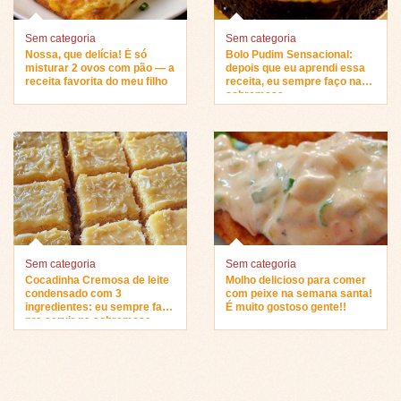
Sem categoria
Sem categoria
Nossa, que delícia! É só
Bolo Pudim Sensacional:
misturar 2 ovos com pão — a
depois que eu aprendi essa
receita favorita do meu filho
receita, eu sempre faço na
sobremesa…
Sem categoria
Sem categoria
Cocadinha Cremosa de leite
Molho delicioso para comer
condensado com 3
com peixe na semana santa!
ingredientes: eu sempre faço
É muito gostoso gente!!
pra servir na sobremesa…