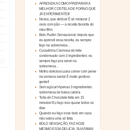
APRENDA A COMO PREPARAR A
MELHOR COSTELA DE FORNO QUE
JÁ EXPERIMENTEI!!
Nossa, que delícia! É só misturar 2
ovos com pão — a receita favorita do
meu filho
Bolo Pudim Sensacional: depois que
eu aprendi essa receita, eu sempre
faço na sobremesa…
Cocadinha Cremosa de leite
condensado com 3 ingredientes: eu
sempre faço pra servir na
sobremesa…
Molho delicioso para comer com peixe
na semana santa! É muito gostoso
gente!!
Sem açúcar! Apenas 3 ingredientes:
sobremesa de baixa caloria
Torta de Chocolate feita em 15
minutos! Eu faço isso quase todos os
dias
Quando eu faço esse bolo em casa
não sobra uma só fatia.
BOLO SENSAÇÃO, FAZ HOJE
MESMO ESSA DELICIA, SUA FAMIA