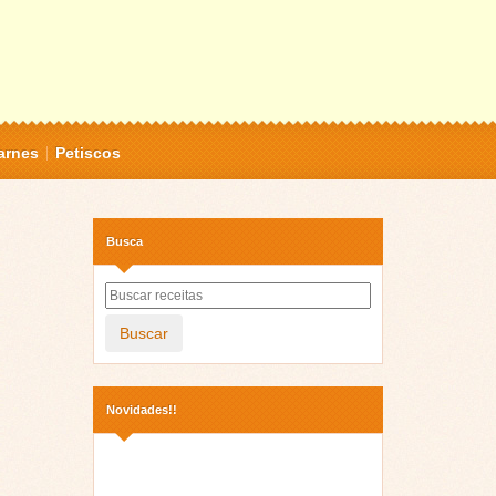
arnes
Petiscos
Busca
Buscar
Novidades!!