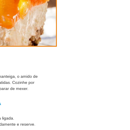
manteiga, o amido de
atidas. Cozinhe por
parar de mexer.
A
 ligada.
cadamente e reserve.