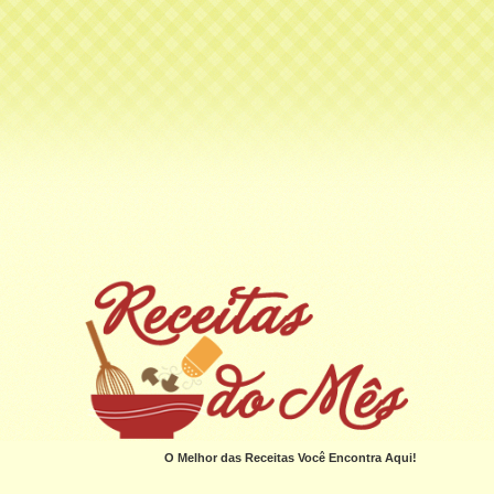
O Melhor das Receitas Você Encontra Aqui!