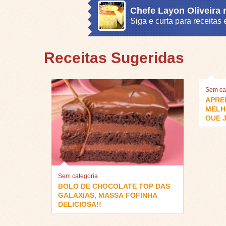
Chefe Layon Oliveira
Siga e curta para receita
Receitas Sugeridas
Sem ca
APRE
MELH
QUE J
Sem categoria
BOLO DE CHOCOLATE TOP DAS
GALAXIAS, MASSA FOFINHA
DELICIOSA!!