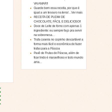
VAI AMAR!!
Guarde bem essa receita, por que é
igual a um tesouro na terra!…Ver mais
RECEITA DE PUDIM DE
CHOCOLATE, FÁCIL E DELICIOSO!!
Doce de Leite de forno com apenas 1
ingrediente: eu sempre faço pra servir
na sobremesa…
Trufa caseira no copinho descartável a
forma mais fácil e econômica de fazer
trufas para a Páscoa
Pavê de Frutas de Páscoa, além de
ficar lindo é maravilhoso e todo mundo
ama…