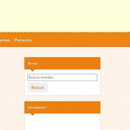
arnes
Petiscos
Busca
Buscar
Novidades!!