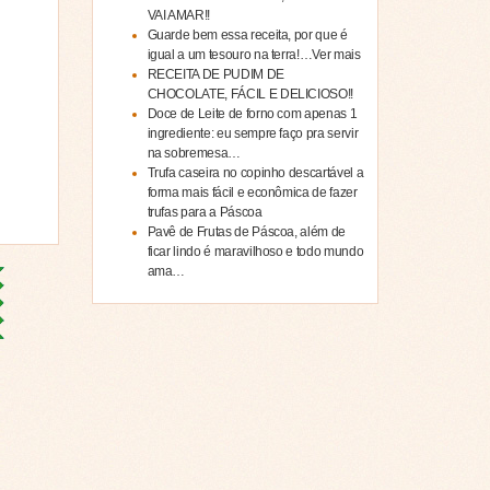
VAI AMAR!!
Guarde bem essa receita, por que é
igual a um tesouro na terra!…Ver mais
RECEITA DE PUDIM DE
CHOCOLATE, FÁCIL E DELICIOSO!!
Doce de Leite de forno com apenas 1
ingrediente: eu sempre faço pra servir
na sobremesa…
Trufa caseira no copinho descartável a
forma mais fácil e econômica de fazer
trufas para a Páscoa
Pavê de Frutas de Páscoa, além de
ficar lindo é maravilhoso e todo mundo
ama…