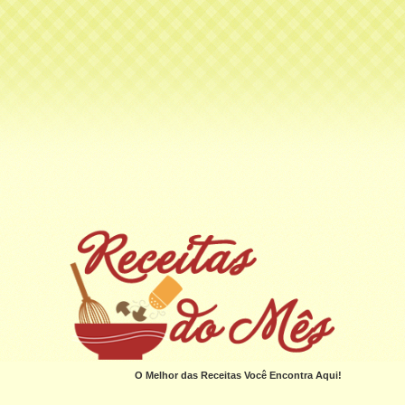
O Melhor das Receitas Você Encontra Aqui!