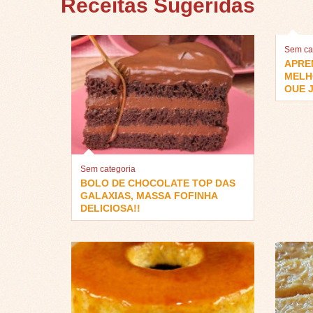
Receitas Sugeridas
Sem ca
APRE
MELH
QUE J
Sem categoria
BOLO DE CHOCOLATE TOP DAS
GALAXIAS, MASSA FOFINHA
DELICIOSA!!