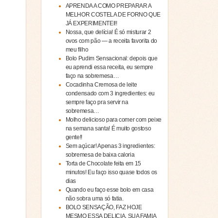
APRENDA A COMO PREPARAR A
MELHOR COSTELA DE FORNO QUE
JÁ EXPERIMENTEI!!
Nossa, que delícia! É só misturar 2
ovos com pão — a receita favorita do
meu filho
Bolo Pudim Sensacional: depois que
eu aprendi essa receita, eu sempre
faço na sobremesa…
Cocadinha Cremosa de leite
condensado com 3 ingredientes: eu
sempre faço pra servir na
sobremesa…
Molho delicioso para comer com peixe
na semana santa! É muito gostoso
gente!!
Sem açúcar! Apenas 3 ingredientes:
sobremesa de baixa caloria
Torta de Chocolate feita em 15
minutos! Eu faço isso quase todos os
dias
Quando eu faço esse bolo em casa
não sobra uma só fatia.
BOLO SENSAÇÃO, FAZ HOJE
MESMO ESSA DELICIA, SUA FAMIA