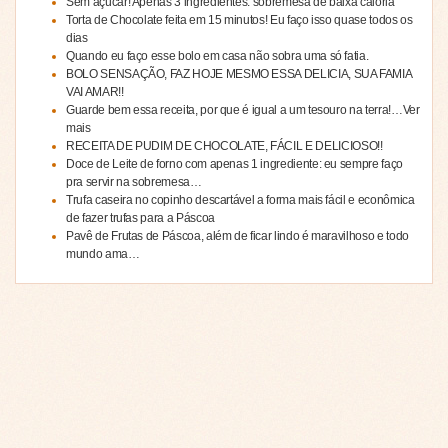
Sem açúcar! Apenas 3 ingredientes: sobremesa de baixa caloria
Torta de Chocolate feita em 15 minutos! Eu faço isso quase todos os
dias
Quando eu faço esse bolo em casa não sobra uma só fatia.
BOLO SENSAÇÃO, FAZ HOJE MESMO ESSA DELICIA, SUA FAMIA
VAI AMAR!!
Guarde bem essa receita, por que é igual a um tesouro na terra!…Ver
mais
RECEITA DE PUDIM DE CHOCOLATE, FÁCIL E DELICIOSO!!
Doce de Leite de forno com apenas 1 ingrediente: eu sempre faço
pra servir na sobremesa…
Trufa caseira no copinho descartável a forma mais fácil e econômica
de fazer trufas para a Páscoa
Pavê de Frutas de Páscoa, além de ficar lindo é maravilhoso e todo
mundo ama…