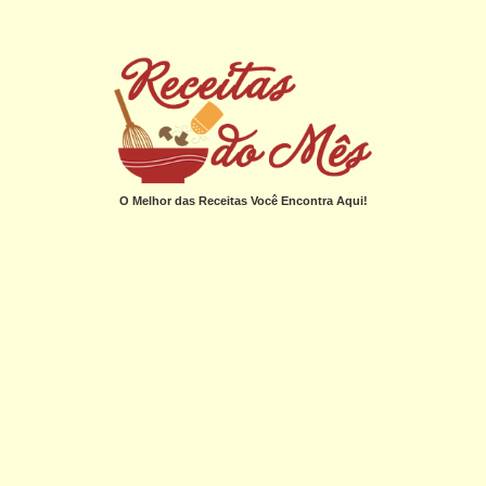
O Melhor das Receitas Você Encontra Aqui!