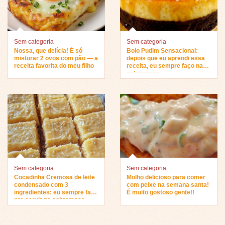
Sem categoria
Sem categoria
Nossa, que delícia! É só
Bolo Pudim Sensacional:
misturar 2 ovos com pão — a
depois que eu aprendi essa
receita favorita do meu filho
receita, eu sempre faço na
sobremesa…
Sem categoria
Sem categoria
Cocadinha Cremosa de leite
Molho delicioso para comer
condensado com 3
com peixe na semana santa!
ingredientes: eu sempre faço
É muito gostoso gente!!
pra servir na sobremesa…