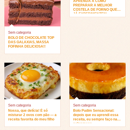
APRENDA A COMO
PREPARAR A MELHOR
COSTELA DE FORNO QUE
JÁ EXPERIMENTEI!!
Sem categoria
BOLO DE CHOCOLATE TOP
DAS GALAXIAS, MASSA
FOFINHA DELICIOSA!!
Sem categoria
Sem categoria
Nossa, que delícia! É só
Bolo Pudim Sensacional:
misturar 2 ovos com pão — a
depois que eu aprendi essa
receita favorita do meu filho
receita, eu sempre faço na
sobremesa…