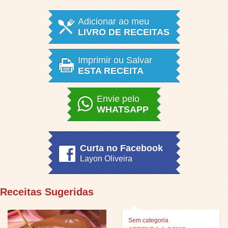
Adicionar ao meu
LIVRO DE RECEITAS
Imprimir ou Salvar
ESTA RECEITA
Envie pelo
WHATSAPP
Curta no Facebook
Layon Oliveira
Receitas Sugeridas
Sem categoria