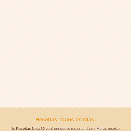
Receitas Todos os Dias!
No
Receitas Nota 10
você enriquece o seu cardápio. Muitas receitas