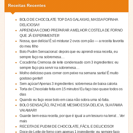
Receitas Recentes
BOLO DE CHOCOLATE TOP DAS GALAXIAS, MASSA FOFINHA
DELICIOSA!!
APRENDA A COMO PREPARAR A MELHOR COSTELA DE FORNO
QUE JÁ EXPERIMENTEI!!
Nossa, que delícia! É só misturar 2 ovos com pão — a receita favorita
do meu filho
Bolo Pudim Sensacional: depois que eu aprendi essa receita, eu
sempre faço na sobremesa…
Cocadinha Cremosa de leite condensado com 3 ingredientes: eu
sempre faço pra servir na sobremesa…
Molho delicioso para comer com peixe na semana santa! É muito
gostoso gente!!
Sem açúcar! Apenas 3 ingredientes: sobremesa de baixa caloria
Torta de Chocolate feita em 15 minutos! Eu faço isso quase todos os
dias
Quando eu faço esse bolo em casa não sobra uma só fatia.
BOLO SENSAÇÃO, FAZ HOJE MESMO ESSA DELICIA, SUA FAMIA
VAI AMAR!!
Guarde bem essa receita, por que é igual a um tesouro na terra!…Ver
mais
RECEITA DE PUDIM DE CHOCOLATE, FÁCIL E DELICIOSO!!
Doce de Leite de forno com apenas 1 ingrediente: eu sempre faço