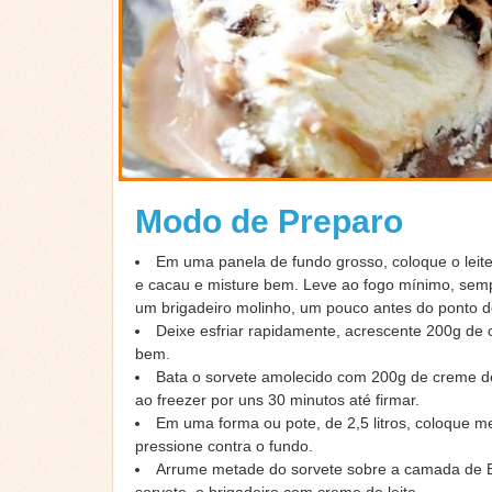
Modo de Preparo
Em uma panela de fundo grosso, coloque o lei
e cacau e misture bem. Leve ao fogo mínimo, sem
um brigadeiro molinho, um pouco antes do ponto de
Deixe esfriar rapidamente, acrescente 200g de c
bem.
Bata o
sorvete amolecido com 200g de creme de 
ao
freezer por uns 30 minutos até firmar.
Em uma forma ou pote, de 2,5 litros, coloque m
pressione contra o fundo.
Arrume metade do sorvete sobre a camada de B
sorvete, o brigadeiro com creme de leite.