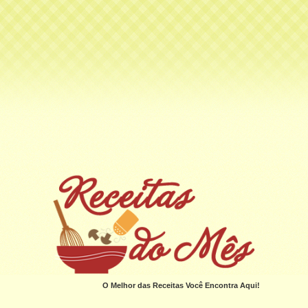
O Melhor das Receitas Você Encontra Aqui!