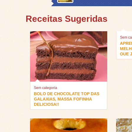
Receitas Sugeridas
Sem ca
APRE
MELH
QUE J
Sem categoria
BOLO DE CHOCOLATE TOP DAS
GALAXIAS, MASSA FOFINHA
DELICIOSA!!