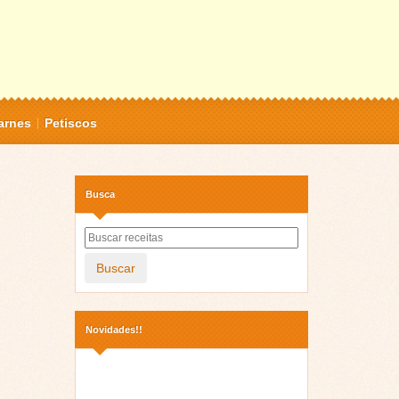
arnes
Petiscos
Busca
Buscar
Novidades!!