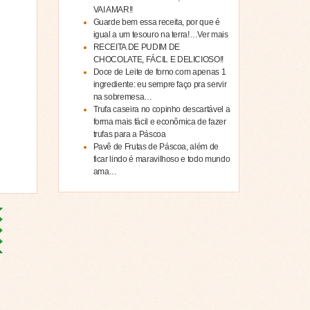
VAI AMAR!!
Guarde bem essa receita, por que é
igual a um tesouro na terra!…Ver mais
RECEITA DE PUDIM DE
CHOCOLATE, FÁCIL E DELICIOSO!!
Doce de Leite de forno com apenas 1
ingrediente: eu sempre faço pra servir
na sobremesa…
Trufa caseira no copinho descartável a
forma mais fácil e econômica de fazer
trufas para a Páscoa
Pavê de Frutas de Páscoa, além de
ficar lindo é maravilhoso e todo mundo
ama…