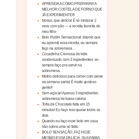
APRENDA A COMO PREPARAR A
MELHOR COSTELA DE FORNO QUE
JÁ EXPERIMENTEI!!
Nossa, que delícia! É só misturar 2
ovos com pão — a receita favorita do
meu filho
Bolo Pudim Sensacional: depois que
eu aprendi essa receita, eu sempre
faço na sobremesa…
Cocadinha Cremosa de leite
condensado com 3 ingredientes: eu
sempre faço pra servir na
sobremesa…
Molho delicioso para comer com peixe
na semana santa! É muito gostoso
gente!!
Sem açúcar! Apenas 3 ingredientes:
sobremesa de baixa caloria
Torta de Chocolate feita em 15
minutos! Eu faço isso quase todos os
dias
Quando eu faço esse bolo em casa
não sobra uma só fatia.
BOLO SENSAÇÃO, FAZ HOJE
MESMO ESSA DELICIA, SUA FAMIA