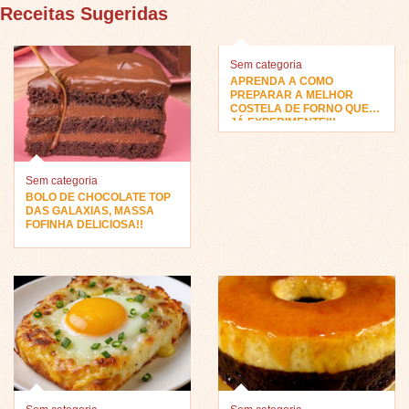
Receitas Sugeridas
Sem categoria
APRENDA A COMO
PREPARAR A MELHOR
COSTELA DE FORNO QUE
JÁ EXPERIMENTEI!!
Sem categoria
BOLO DE CHOCOLATE TOP
DAS GALAXIAS, MASSA
FOFINHA DELICIOSA!!