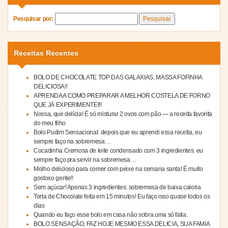
Pesquisar por:
Receitas Recentes
BOLO DE CHOCOLATE TOP DAS GALAXIAS, MASSA FOFINHA
DELICIOSA!!
APRENDA A COMO PREPARAR A MELHOR COSTELA DE FORNO
QUE JÁ EXPERIMENTEI!!
Nossa, que delícia! É só misturar 2 ovos com pão — a receita favorita
do meu filho
Bolo Pudim Sensacional: depois que eu aprendi essa receita, eu
sempre faço na sobremesa…
Cocadinha Cremosa de leite condensado com 3 ingredientes: eu
sempre faço pra servir na sobremesa…
Molho delicioso para comer com peixe na semana santa! É muito
gostoso gente!!
Sem açúcar! Apenas 3 ingredientes: sobremesa de baixa caloria
Torta de Chocolate feita em 15 minutos! Eu faço isso quase todos os
dias
Quando eu faço esse bolo em casa não sobra uma só fatia.
BOLO SENSAÇÃO, FAZ HOJE MESMO ESSA DELICIA, SUA FAMIA