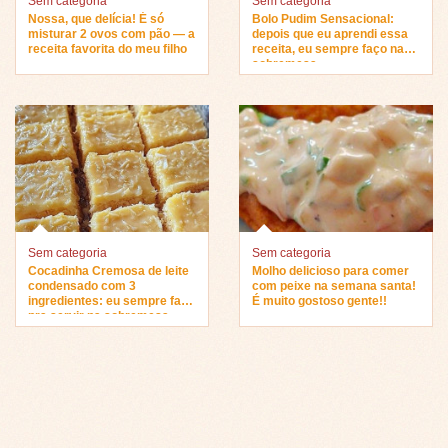
Sem categoria
Sem categoria
Nossa, que delícia! É só
Bolo Pudim Sensacional:
misturar 2 ovos com pão — a
depois que eu aprendi essa
receita favorita do meu filho
receita, eu sempre faço na
sobremesa…
Sem categoria
Sem categoria
Cocadinha Cremosa de leite
Molho delicioso para comer
condensado com 3
com peixe na semana santa!
ingredientes: eu sempre faço
É muito gostoso gente!!
pra servir na sobremesa…