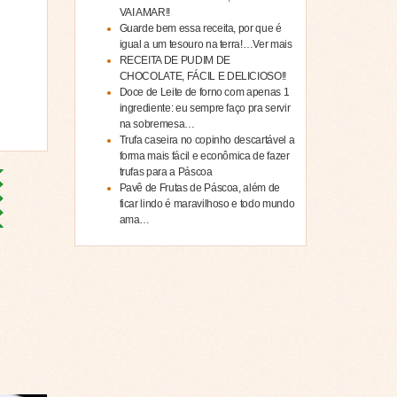
VAI AMAR!!
Guarde bem essa receita, por que é
igual a um tesouro na terra!…Ver mais
RECEITA DE PUDIM DE
CHOCOLATE, FÁCIL E DELICIOSO!!
Doce de Leite de forno com apenas 1
ingrediente: eu sempre faço pra servir
na sobremesa…
Trufa caseira no copinho descartável a
forma mais fácil e econômica de fazer
trufas para a Páscoa
Pavê de Frutas de Páscoa, além de
ficar lindo é maravilhoso e todo mundo
ama…