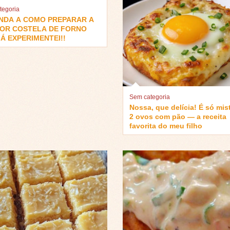
tegoria
NDA A COMO PREPARAR A
OR COSTELA DE FORNO
Á EXPERIMENTEI!!
Sem categoria
Nossa, que delícia! É só mis
2 ovos com pão — a receita
favorita do meu filho