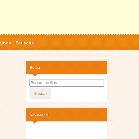
arnes
Petiscos
Busca
Buscar
Novidades!!