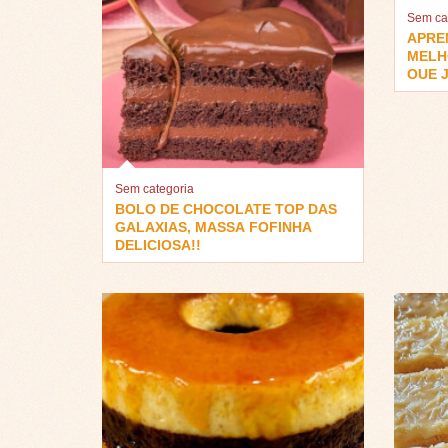
Sem ca
APRE
MELH
QUE J
Sem categoria
BOLO DE CHOCOLATE TOP DAS
GALAXIAS, MASSA FOFINHA
DELICIOSA!!