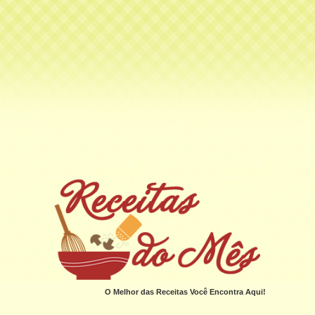
O Melhor das Receitas Você Encontra Aqui!