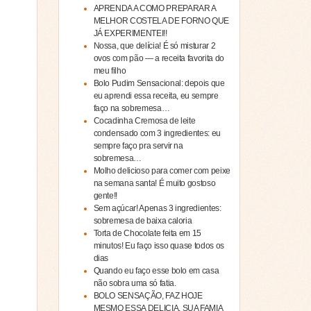
APRENDA A COMO PREPARAR A
MELHOR COSTELA DE FORNO QUE
JÁ EXPERIMENTEI!!
Nossa, que delícia! É só misturar 2
ovos com pão — a receita favorita do
meu filho
Bolo Pudim Sensacional: depois que
eu aprendi essa receita, eu sempre
faço na sobremesa…
Cocadinha Cremosa de leite
condensado com 3 ingredientes: eu
sempre faço pra servir na
sobremesa…
Molho delicioso para comer com peixe
na semana santa! É muito gostoso
gente!!
Sem açúcar! Apenas 3 ingredientes:
sobremesa de baixa caloria
Torta de Chocolate feita em 15
minutos! Eu faço isso quase todos os
dias
Quando eu faço esse bolo em casa
não sobra uma só fatia.
BOLO SENSAÇÃO, FAZ HOJE
MESMO ESSA DELICIA, SUA FAMIA