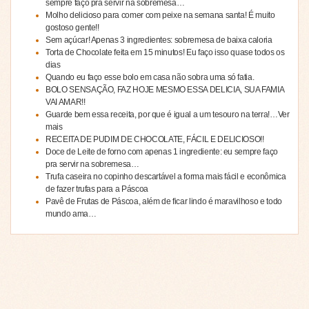
sempre faço pra servir na sobremesa…
Molho delicioso para comer com peixe na semana santa! É muito
gostoso gente!!
Sem açúcar! Apenas 3 ingredientes: sobremesa de baixa caloria
Torta de Chocolate feita em 15 minutos! Eu faço isso quase todos os
dias
Quando eu faço esse bolo em casa não sobra uma só fatia.
BOLO SENSAÇÃO, FAZ HOJE MESMO ESSA DELICIA, SUA FAMIA
VAI AMAR!!
Guarde bem essa receita, por que é igual a um tesouro na terra!…Ver
mais
RECEITA DE PUDIM DE CHOCOLATE, FÁCIL E DELICIOSO!!
Doce de Leite de forno com apenas 1 ingrediente: eu sempre faço
pra servir na sobremesa…
Trufa caseira no copinho descartável a forma mais fácil e econômica
de fazer trufas para a Páscoa
Pavê de Frutas de Páscoa, além de ficar lindo é maravilhoso e todo
mundo ama…