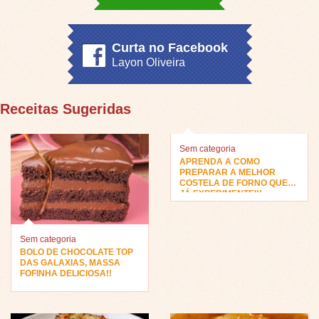
Curta no Facebook
Layon Oliveira
Receitas Sugeridas
Sem categoria
APRENDA A COMO
PREPARAR A MELHOR
COSTELA DE FORNO QUE
JÁ EXPERIMENTEI!!
Sem categoria
BOLO DE CHOCOLATE TOP
DAS GALAXIAS, MASSA
FOFINHA DELICIOSA!!