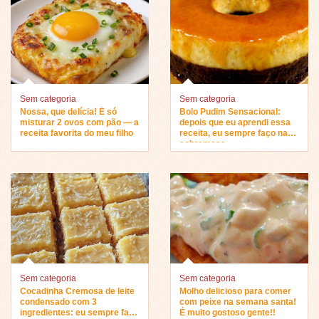
Sem categoria
Sem categoria
Nossa, que delícia! É só
Bolo Pudim Sensacional:
misturar 2 ovos com pão — a
depois que eu aprendi essa
receita favorita do meu filho
receita, eu sempre faço na
sobremesa…
Sem categoria
Sem categoria
Cocadinha Cremosa de leite
Molho delicioso para comer
condensado com 3
com peixe na semana santa!
ingredientes: eu sempre faço
É muito gostoso gente!!