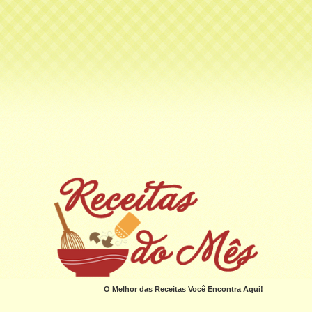
O Melhor das Receitas Você Encontra Aqui!