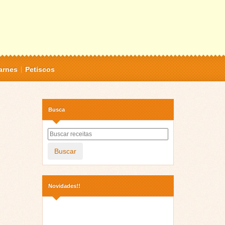
arnes
Petiscos
Busca
Buscar
Novidades!!