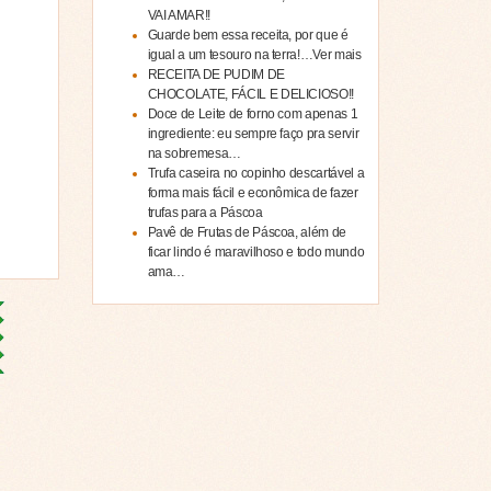
VAI AMAR!!
Guarde bem essa receita, por que é
igual a um tesouro na terra!…Ver mais
RECEITA DE PUDIM DE
CHOCOLATE, FÁCIL E DELICIOSO!!
Doce de Leite de forno com apenas 1
ingrediente: eu sempre faço pra servir
na sobremesa…
Trufa caseira no copinho descartável a
forma mais fácil e econômica de fazer
trufas para a Páscoa
Pavê de Frutas de Páscoa, além de
ficar lindo é maravilhoso e todo mundo
ama…