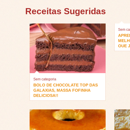
Receitas Sugeridas
Sem ca
APRE
MELH
QUE J
Sem categoria
BOLO DE CHOCOLATE TOP DAS
GALAXIAS, MASSA FOFINHA
DELICIOSA!!