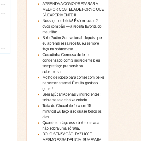
APRENDA A COMO PREPARAR A
MELHOR COSTELA DE FORNO QUE
JÁ EXPERIMENTEI!!
Nossa, que delícia! É só misturar 2
ovos com pão — a receita favorita do
meu filho
Bolo Pudim Sensacional: depois que
eu aprendi essa receita, eu sempre
faço na sobremesa…
Cocadinha Cremosa de leite
condensado com 3 ingredientes: eu
sempre faço pra servir na
sobremesa…
Molho delicioso para comer com peixe
na semana santa! É muito gostoso
gente!!
Sem açúcar! Apenas 3 ingredientes:
sobremesa de baixa caloria
Torta de Chocolate feita em 15
minutos! Eu faço isso quase todos os
dias
Quando eu faço esse bolo em casa
não sobra uma só fatia.
BOLO SENSAÇÃO, FAZ HOJE
MESMO ESSA DELICIA, SUA FAMIA