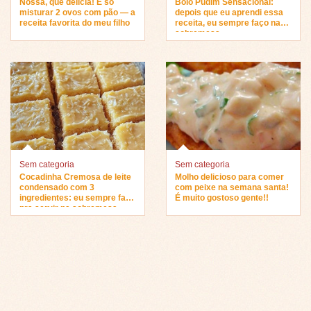
Nossa, que delícia! É só
Bolo Pudim Sensacional:
misturar 2 ovos com pão — a
depois que eu aprendi essa
receita favorita do meu filho
receita, eu sempre faço na
sobremesa…
Sem categoria
Sem categoria
Cocadinha Cremosa de leite
Molho delicioso para comer
condensado com 3
com peixe na semana santa!
ingredientes: eu sempre faço
É muito gostoso gente!!
pra servir na sobremesa…