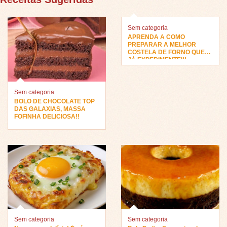
Sem categoria
APRENDA A COMO
PREPARAR A MELHOR
COSTELA DE FORNO QUE
JÁ EXPERIMENTEI!!
Sem categoria
BOLO DE CHOCOLATE TOP
DAS GALAXIAS, MASSA
FOFINHA DELICIOSA!!
Sem categoria
Sem categoria