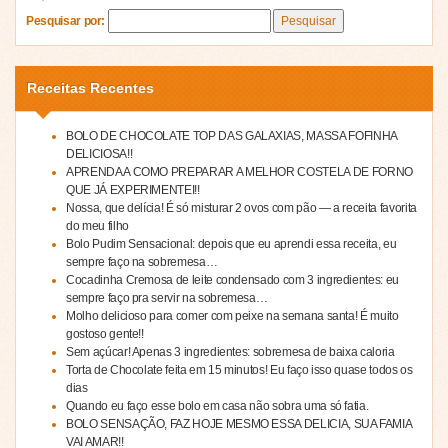
Pesquisar por:
Receitas Recentes
BOLO DE CHOCOLATE TOP DAS GALAXIAS, MASSA FOFINHA
DELICIOSA!!
APRENDA A COMO PREPARAR A MELHOR COSTELA DE FORNO
QUE JÁ EXPERIMENTEI!!
Nossa, que delícia! É só misturar 2 ovos com pão — a receita favorita
do meu filho
Bolo Pudim Sensacional: depois que eu aprendi essa receita, eu
sempre faço na sobremesa…
Cocadinha Cremosa de leite condensado com 3 ingredientes: eu
sempre faço pra servir na sobremesa…
Molho delicioso para comer com peixe na semana santa! É muito
gostoso gente!!
Sem açúcar! Apenas 3 ingredientes: sobremesa de baixa caloria
Torta de Chocolate feita em 15 minutos! Eu faço isso quase todos os
dias
Quando eu faço esse bolo em casa não sobra uma só fatia.
BOLO SENSAÇÃO, FAZ HOJE MESMO ESSA DELICIA, SUA FAMIA
VAI AMAR!!