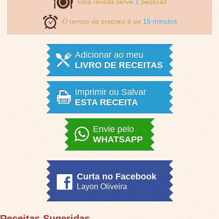
Esta receita serve
1
pessoas
O tempo de preparo é de
15 minutos
Adicionar ao meu
LIVRO DE RECEITAS
Imprimir ou Salvar
ESTA RECEITA
Envie pelo
WHATSAPP
Curta no Facebook
Layon Oliveira
Receitas Sugeridas