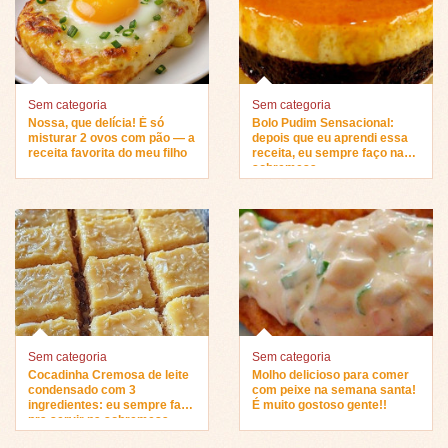
Sem categoria
Sem categoria
Nossa, que delícia! É só
Bolo Pudim Sensacional:
misturar 2 ovos com pão — a
depois que eu aprendi essa
receita favorita do meu filho
receita, eu sempre faço na
sobremesa…
Sem categoria
Sem categoria
Cocadinha Cremosa de leite
Molho delicioso para comer
condensado com 3
com peixe na semana santa!
ingredientes: eu sempre faço
É muito gostoso gente!!
pra servir na sobremesa…