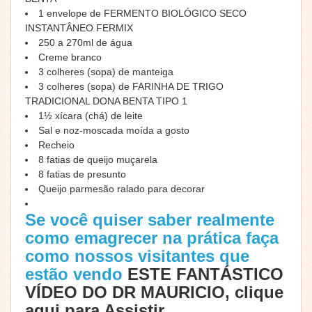
1 envelope de FERMENTO BIOLÓGICO SECO
INSTANTÂNEO FERMIX
250 a 270ml de água
Creme branco
3 colheres (sopa) de manteiga
3 colheres (sopa) de FARINHA DE TRIGO
TRADICIONAL DONA BENTA TIPO 1
1½ xícara (chá) de leite
Sal e noz-moscada moída a gosto
Recheio
8 fatias de queijo muçarela
8 fatias de presunto
Queijo parmesão ralado para decorar
Se você quiser saber realmente
como emagrecer na prática faça
como nossos visitantes que
estão vendo
ESTE FANTÁSTICO
VÍDEO DO DR MAURICIO, clique
aqui para Assistir