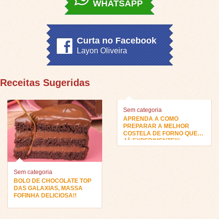
WHATSAPP
Curta no Facebook
Layon Oliveira
Receitas Sugeridas
Sem categoria
APRENDA A COMO
PREPARAR A MELHOR
COSTELA DE FORNO QUE
JÁ EXPERIMENTEI!!
Sem categoria
BOLO DE CHOCOLATE TOP
DAS GALAXIAS, MASSA
FOFINHA DELICIOSA!!