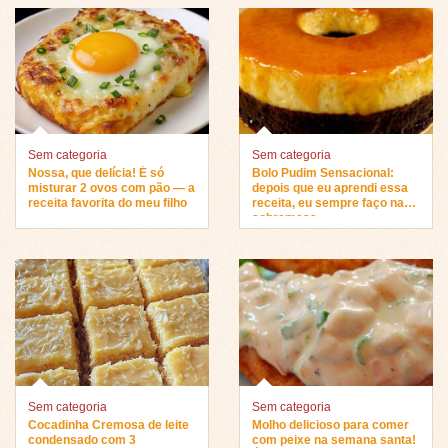
Sem categoria
Sem categoria
Nossa, que delícia! É só
Bolo Pudim Sensacional:
misturar 2 ovos com pão — a
depois que eu aprendi essa
receita favorita do meu filho
receita, eu sempre faço na
sobremesa…
Sem categoria
Sem categoria
Cocadinha Cremosa de leite
Molho delicioso para comer
condensado com 3
com peixe na semana santa!