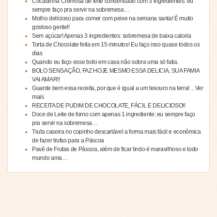
Cocadinha Cremosa de leite condensado com 3 ingredientes: eu
sempre faço pra servir na sobremesa…
Molho delicioso para comer com peixe na semana santa! É muito
gostoso gente!!
Sem açúcar! Apenas 3 ingredientes: sobremesa de baixa caloria
Torta de Chocolate feita em 15 minutos! Eu faço isso quase todos os
dias
Quando eu faço esse bolo em casa não sobra uma só fatia.
BOLO SENSAÇÃO, FAZ HOJE MESMO ESSA DELICIA, SUA FAMIA
VAI AMAR!!
Guarde bem essa receita, por que é igual a um tesouro na terra!…Ver
mais
RECEITA DE PUDIM DE CHOCOLATE, FÁCIL E DELICIOSO!!
Doce de Leite de forno com apenas 1 ingrediente: eu sempre faço
pra servir na sobremesa…
Trufa caseira no copinho descartável a forma mais fácil e econômica
de fazer trufas para a Páscoa
Pavê de Frutas de Páscoa, além de ficar lindo é maravilhoso e todo
mundo ama…