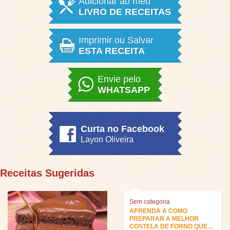
Adicionar ao meu
LIVRO DE RECEITAS
Imprimir ou Salvar
ESTA RECEITA
Envie pelo
WHATSAPP
Curta no Facebook
Layon Oliveira
Receitas Sugeridas
Sem categoria
APRENDA A COMO
PREPARAR A MELHOR
COSTELA DE FORNO QUE