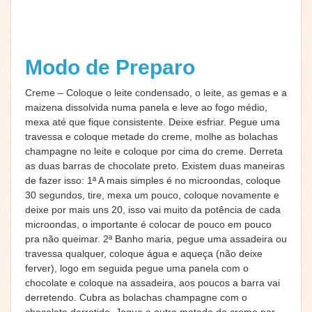
Modo de Preparo
Creme – Coloque o leite condensado, o leite, as gemas e a
maizena dissolvida numa panela e leve ao fogo médio,
mexa até que fique consistente. Deixe esfriar. Pegue uma
travessa e coloque metade do creme, molhe as bolachas
champagne no leite e coloque por cima do creme. Derreta
as duas barras de chocolate preto. Existem duas maneiras
de fazer isso: 1ª A mais simples é no microondas, coloque
30 segundos, tire, mexa um pouco, coloque novamente e
deixe por mais uns 20, isso vai muito da potência de cada
microondas, o importante é colocar de pouco em pouco
pra não queimar. 2ª Banho maria, pegue uma assadeira ou
travessa qualquer, coloque água e aqueça (não deixe
ferver), logo em seguida pegue uma panela com o
chocolate e coloque na assadeira, aos poucos a barra vai
derretendo. Cubra as bolachas champagne com o
chocolate derretido. Jogue a outra metade do creme por