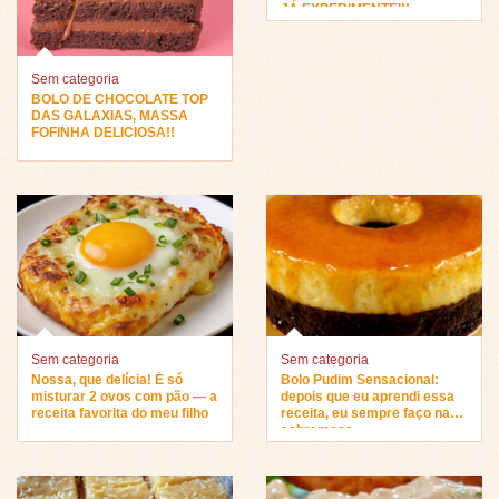
JÁ EXPERIMENTEI!!
Sem categoria
BOLO DE CHOCOLATE TOP
DAS GALAXIAS, MASSA
FOFINHA DELICIOSA!!
Sem categoria
Sem categoria
Nossa, que delícia! É só
Bolo Pudim Sensacional:
misturar 2 ovos com pão — a
depois que eu aprendi essa
receita favorita do meu filho
receita, eu sempre faço na
sobremesa…