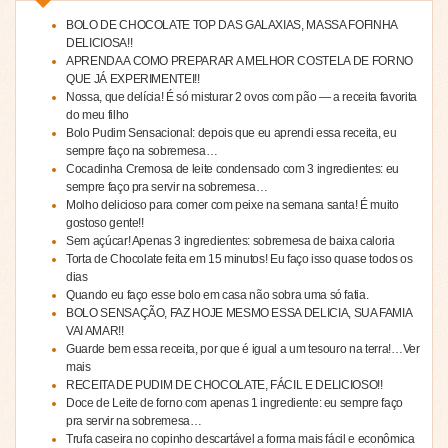
BOLO DE CHOCOLATE TOP DAS GALAXIAS, MASSA FOFINHA
DELICIOSA!!
APRENDA A COMO PREPARAR A MELHOR COSTELA DE FORNO
QUE JÁ EXPERIMENTEI!!
Nossa, que delícia! É só misturar 2 ovos com pão — a receita favorita
do meu filho
Bolo Pudim Sensacional: depois que eu aprendi essa receita, eu
sempre faço na sobremesa…
Cocadinha Cremosa de leite condensado com 3 ingredientes: eu
sempre faço pra servir na sobremesa…
Molho delicioso para comer com peixe na semana santa! É muito
gostoso gente!!
Sem açúcar! Apenas 3 ingredientes: sobremesa de baixa caloria
Torta de Chocolate feita em 15 minutos! Eu faço isso quase todos os
dias
Quando eu faço esse bolo em casa não sobra uma só fatia.
BOLO SENSAÇÃO, FAZ HOJE MESMO ESSA DELICIA, SUA FAMIA
VAI AMAR!!
Guarde bem essa receita, por que é igual a um tesouro na terra!…Ver
mais
RECEITA DE PUDIM DE CHOCOLATE, FÁCIL E DELICIOSO!!
Doce de Leite de forno com apenas 1 ingrediente: eu sempre faço
pra servir na sobremesa…
Trufa caseira no copinho descartável a forma mais fácil e econômica