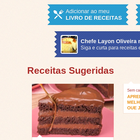
Adicionar ao meu
LIVRO DE RECEITAS
Chefe Layon Oliveira
Siga e curta para receita
Receitas Sugeridas
Sem ca
APRE
MELH
QUE J