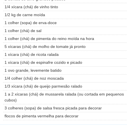
1/4 xícara (chá) de vinho tinto
1/2 kg de carne moída
1 colher (sopa) de erva-doce
1 colher (chá) de sal
1 colher (chá) de pimenta do reino moída na hora
5 xícaras (chá) de molho de tomate já pronto
1 xícara (chá) de ricota ralada
1 xícara (chá) de espinafre cozido e picado
1 ovo grande, levemente batido
1/4 colher (chá) de noz moscada
1/3 xícara (chá) de queijo parmesão ralado
1 a 2 xícaras (chá) de mussarela ralada (ou cortada em pequenos
cubos)
3 colheres (sopa) de salsa fresca picada para decorar
flocos de pimenta vermelha para decorar