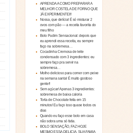
APRENDA A COMO PREPARAR A
MELHOR COSTELA DE FORNO QUE
JÁ EXPERIMENTEI!!
Nossa, que delícia! É só misturar 2
ovos com pão — a receita favorita do
meu filho
Bolo Pudim Sensacional: depois que
eu aprendi essa receita, eu sempre
faço na sobremesa…
Cocadinha Cremosa de leite
condensado com 3 ingredientes: eu
sempre faço pra servir na
sobremesa…
Molho delicioso para comer com peixe
na semana santa! É muito gostoso
gente!!
Sem açúcar! Apenas 3 ingredientes:
sobremesa de baixa caloria
Torta de Chocolate feita em 15
minutos! Eu faço isso quase todos os
dias
Quando eu faço esse bolo em casa
não sobra uma só fatia.
BOLO SENSAÇÃO, FAZ HOJE
MESMO ESSA DELICIA, SUA FAMIA