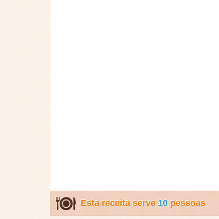
Esta receita serve
10
pessoas