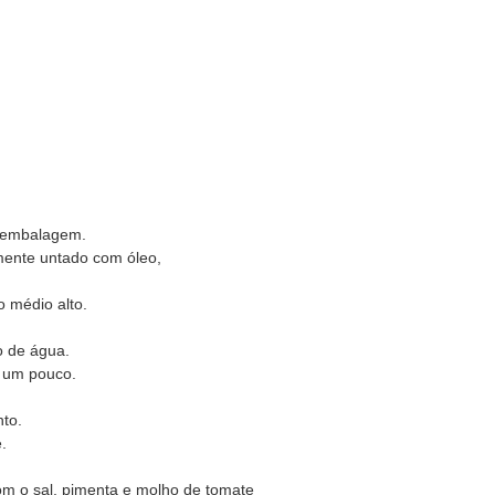
a embalagem.
mente untado com óleo,
 médio alto.
o de água.
r um pouco.
nto.
.
om o sal, pimenta e molho de tomate