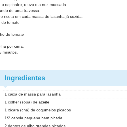
, o espinafre, o ovo e a noz moscada.
fundo de uma travessa.
de ricota em cada massa de lasanha já cozida.
o de tomate
lho de tomate
elha por cima.
5 minutos.
Ingredientes
1 caixa de massa para lasanha
1 colher (sopa) de azeite
1 xícara (chá) de cogumelos picados
1/2 cebola pequena bem picada
2 dentes de alho grandes picados