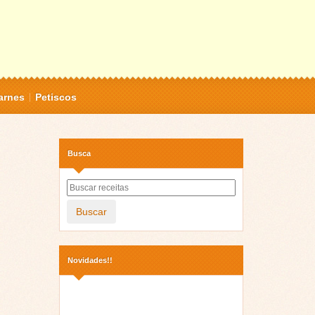
arnes
Petiscos
Busca
Buscar
Novidades!!