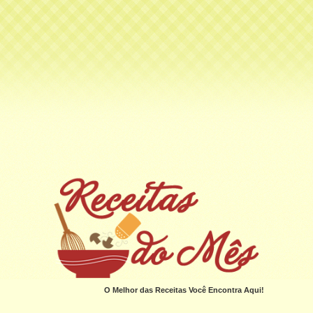
O Melhor das Receitas Você Encontra Aqui!