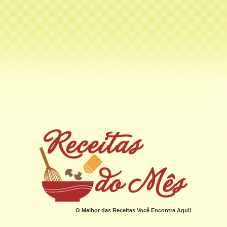
O Melhor das Receitas Você Encontra Aqui!