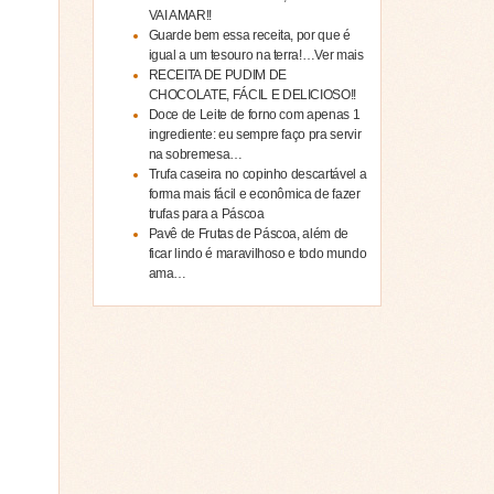
VAI AMAR!!
Guarde bem essa receita, por que é
igual a um tesouro na terra!…Ver mais
RECEITA DE PUDIM DE
CHOCOLATE, FÁCIL E DELICIOSO!!
Doce de Leite de forno com apenas 1
ingrediente: eu sempre faço pra servir
na sobremesa…
Trufa caseira no copinho descartável a
forma mais fácil e econômica de fazer
trufas para a Páscoa
Pavê de Frutas de Páscoa, além de
ficar lindo é maravilhoso e todo mundo
ama…