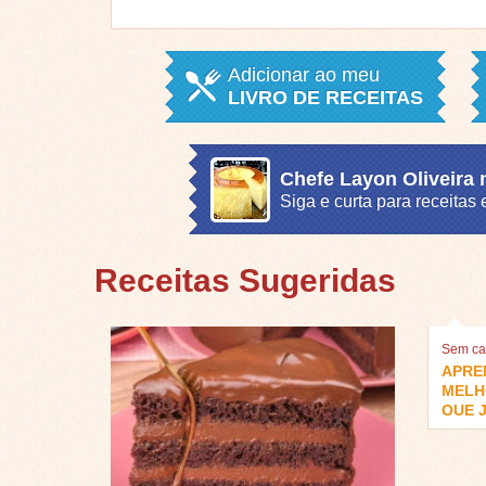
Adicionar ao meu
LIVRO DE RECEITAS
Chefe Layon Oliveira
Siga e curta para receita
Receitas Sugeridas
Sem ca
APRE
MELH
QUE J