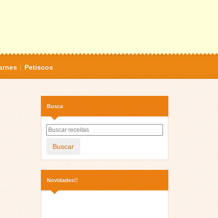
arnes
Petiscos
Busca
Buscar
Novidades!!