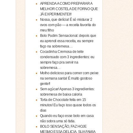
APRENDA A COMO PREPARAR A
MELHOR COSTELA DE FORNO QUE
JÁ EXPERIMENTEI!!
Nossa, que delícia! É só misturar 2
ovos com pão — a receita favorita do
meu filho
Bolo Pudim Sensacional: depois que
eu aprendi essa receita, eu sempre
faço na sobremesa…
Cocadinha Cremosa de leite
condensado com 3 ingredientes: eu
sempre faço pra servir na
sobremesa…
Molho delicioso para comer com peixe
na semana santa! É muito gostoso
gente!!
Sem açúcar! Apenas 3 ingredientes:
sobremesa de baixa caloria
Torta de Chocolate feita em 15
minutos! Eu faço isso quase todos os
dias
Quando eu faço esse bolo em casa
não sobra uma só fatia.
BOLO SENSAÇÃO, FAZ HOJE
MESMO ESSA DELICIA, SUA FAMIA