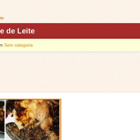
te
 de Leite
em
Sem categoria