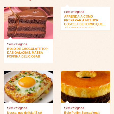
Sem categoria
APRENDA A COMO
PREPARAR A MELHOR
COSTELA DE FORNO QUE
JÁ EXPERIMENTEI!!
Sem categoria
BOLO DE CHOCOLATE TOP
DAS GALAXIAS, MASSA
FOFINHA DELICIOSA!!
Sem categoria
Sem categoria
Nossa, que delícia! É só
Bolo Pudim Sensacional: