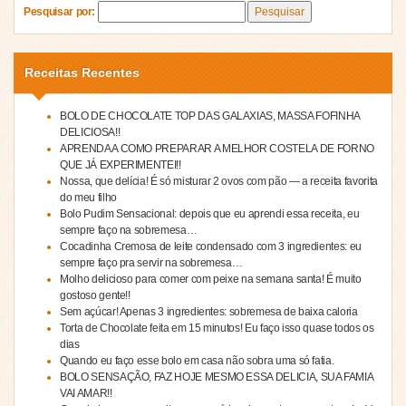
Pesquisar por:
Receitas Recentes
BOLO DE CHOCOLATE TOP DAS GALAXIAS, MASSA FOFINHA
DELICIOSA!!
APRENDA A COMO PREPARAR A MELHOR COSTELA DE FORNO
QUE JÁ EXPERIMENTEI!!
Nossa, que delícia! É só misturar 2 ovos com pão — a receita favorita
do meu filho
Bolo Pudim Sensacional: depois que eu aprendi essa receita, eu
sempre faço na sobremesa…
Cocadinha Cremosa de leite condensado com 3 ingredientes: eu
sempre faço pra servir na sobremesa…
Molho delicioso para comer com peixe na semana santa! É muito
gostoso gente!!
Sem açúcar! Apenas 3 ingredientes: sobremesa de baixa caloria
Torta de Chocolate feita em 15 minutos! Eu faço isso quase todos os
dias
Quando eu faço esse bolo em casa não sobra uma só fatia.
BOLO SENSAÇÃO, FAZ HOJE MESMO ESSA DELICIA, SUA FAMIA
VAI AMAR!!