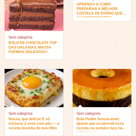
APRENDA A COMO
PREPARAR A MELHOR
COSTELA DE FORNO QUE
JÁ EXPERIMENTEI!!
Sem categoria
BOLO DE CHOCOLATE TOP
DAS GALAXIAS, MASSA
FOFINHA DELICIOSA!!
Sem categoria
Sem categoria
Nossa, que delícia! É só
Bolo Pudim Sensacional:
misturar 2 ovos com pão — a
depois que eu aprendi essa
receita favorita do meu filho
receita, eu sempre faço na
sobremesa…