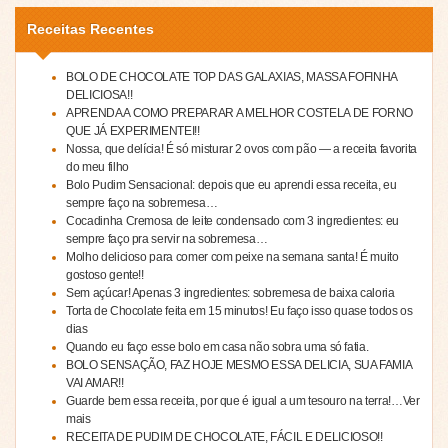
Receitas Recentes
BOLO DE CHOCOLATE TOP DAS GALAXIAS, MASSA FOFINHA
DELICIOSA!!
APRENDA A COMO PREPARAR A MELHOR COSTELA DE FORNO
QUE JÁ EXPERIMENTEI!!
Nossa, que delícia! É só misturar 2 ovos com pão — a receita favorita
do meu filho
Bolo Pudim Sensacional: depois que eu aprendi essa receita, eu
sempre faço na sobremesa…
Cocadinha Cremosa de leite condensado com 3 ingredientes: eu
sempre faço pra servir na sobremesa…
Molho delicioso para comer com peixe na semana santa! É muito
gostoso gente!!
Sem açúcar! Apenas 3 ingredientes: sobremesa de baixa caloria
Torta de Chocolate feita em 15 minutos! Eu faço isso quase todos os
dias
Quando eu faço esse bolo em casa não sobra uma só fatia.
BOLO SENSAÇÃO, FAZ HOJE MESMO ESSA DELICIA, SUA FAMIA
VAI AMAR!!
Guarde bem essa receita, por que é igual a um tesouro na terra!…Ver
mais
RECEITA DE PUDIM DE CHOCOLATE, FÁCIL E DELICIOSO!!