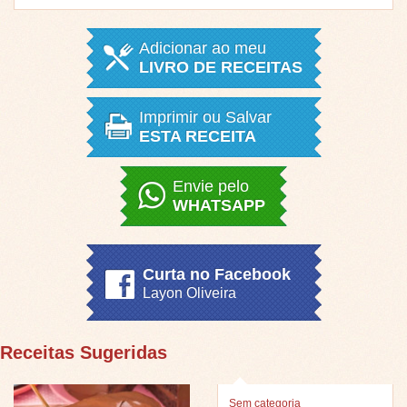
Adicionar ao meu
LIVRO DE RECEITAS
Imprimir ou Salvar
ESTA RECEITA
Envie pelo
WHATSAPP
Curta no Facebook
Layon Oliveira
Receitas Sugeridas
Sem categoria