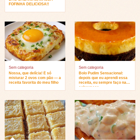
FOFINHA DELICIOSA!!
Sem categoria
Sem categoria
Nossa, que delícia! É só
Bolo Pudim Sensacional:
misturar 2 ovos com pão — a
depois que eu aprendi essa
receita favorita do meu filho
receita, eu sempre faço na
sobremesa…