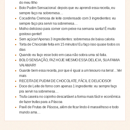
do meu filho
Bolo Pudim Sensacional: depois que eu aprendi essa receita, eu
sempre faço na sobremesa…
Cocadinha Cremosa de leite condensado com 3 ingredientes: eu
sempre faço pra servir na sobremesa…
Molho delicioso para comer com peixe na semana santa! É muito
gostoso gente!!
Sem açúcar! Apenas 3 ingredientes: sobremesa de baixa caloria
Torta de Chocolate feita em 15 minutos! Eu faço isso quase todos os
dias
Quando eu faço esse bolo em casa não sobra uma só fatia.
BOLO SENSAÇÃO, FAZ HOJE MESMO ESSA DELICIA, SUA FAMIA
VAI AMAR!!
Guarde bem essa receita, por que é igual a um tesouro na terra!…Ver
mais
RECEITA DE PUDIM DE CHOCOLATE, FÁCIL E DELICIOSO!!
Doce de Leite de forno com apenas 1 ingrediente: eu sempre faço
pra servir na sobremesa…
Trufa caseira no copinho descartável a forma mais fácil e econômica
de fazer trufas para a Páscoa
Pavê de Frutas de Páscoa, além de ficar lindo é maravilhoso e todo
mundo ama…