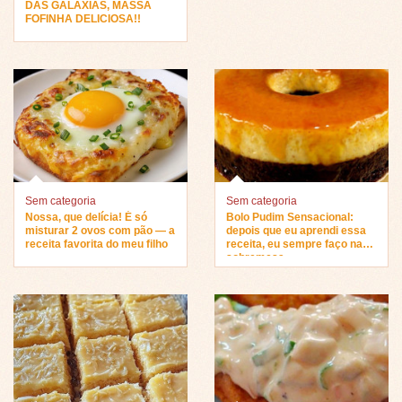
DAS GALAXIAS, MASSA
FOFINHA DELICIOSA!!
Sem categoria
Sem categoria
Nossa, que delícia! É só
Bolo Pudim Sensacional:
misturar 2 ovos com pão — a
depois que eu aprendi essa
receita favorita do meu filho
receita, eu sempre faço na
sobremesa…