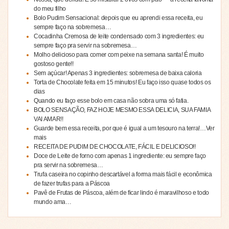
do meu filho
Bolo Pudim Sensacional: depois que eu aprendi essa receita, eu
sempre faço na sobremesa…
Cocadinha Cremosa de leite condensado com 3 ingredientes: eu
sempre faço pra servir na sobremesa…
Molho delicioso para comer com peixe na semana santa! É muito
gostoso gente!!
Sem açúcar! Apenas 3 ingredientes: sobremesa de baixa caloria
Torta de Chocolate feita em 15 minutos! Eu faço isso quase todos os
dias
Quando eu faço esse bolo em casa não sobra uma só fatia.
BOLO SENSAÇÃO, FAZ HOJE MESMO ESSA DELICIA, SUA FAMIA
VAI AMAR!!
Guarde bem essa receita, por que é igual a um tesouro na terra!…Ver
mais
RECEITA DE PUDIM DE CHOCOLATE, FÁCIL E DELICIOSO!!
Doce de Leite de forno com apenas 1 ingrediente: eu sempre faço
pra servir na sobremesa…
Trufa caseira no copinho descartável a forma mais fácil e econômica
de fazer trufas para a Páscoa
Pavê de Frutas de Páscoa, além de ficar lindo é maravilhoso e todo
mundo ama…