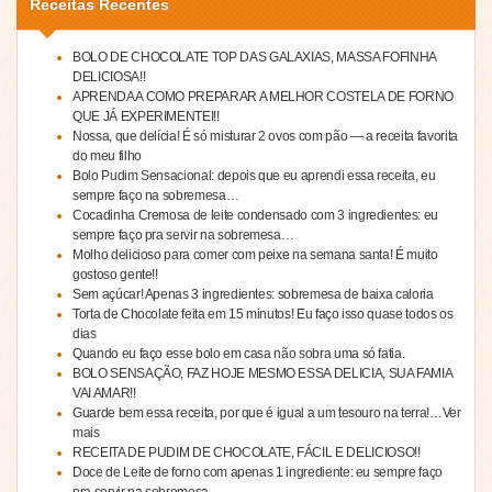
Receitas Recentes
BOLO DE CHOCOLATE TOP DAS GALAXIAS, MASSA FOFINHA
DELICIOSA!!
APRENDA A COMO PREPARAR A MELHOR COSTELA DE FORNO
QUE JÁ EXPERIMENTEI!!
Nossa, que delícia! É só misturar 2 ovos com pão — a receita favorita
do meu filho
Bolo Pudim Sensacional: depois que eu aprendi essa receita, eu
sempre faço na sobremesa…
Cocadinha Cremosa de leite condensado com 3 ingredientes: eu
sempre faço pra servir na sobremesa…
Molho delicioso para comer com peixe na semana santa! É muito
gostoso gente!!
Sem açúcar! Apenas 3 ingredientes: sobremesa de baixa caloria
Torta de Chocolate feita em 15 minutos! Eu faço isso quase todos os
dias
Quando eu faço esse bolo em casa não sobra uma só fatia.
BOLO SENSAÇÃO, FAZ HOJE MESMO ESSA DELICIA, SUA FAMIA
VAI AMAR!!
Guarde bem essa receita, por que é igual a um tesouro na terra!…Ver
mais
RECEITA DE PUDIM DE CHOCOLATE, FÁCIL E DELICIOSO!!
Doce de Leite de forno com apenas 1 ingrediente: eu sempre faço
pra servir na sobremesa…