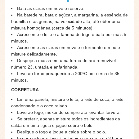
Bata as claras em neve e reserve.
Na batedeira, bata o açúcar, a margarina, a essência de
baunilha e as gemas, na velocidade alta, até obter uma
mistura homogênea (cerca de 5 minutos)
Acrescente o leite e a farinha de trigo e bata por mais 5
minutos.
Acrescente as claras em neve e o fermento em pó e
misture delicadamente.
Despeje a massa em uma forma de aro removível
número 23, untada e enfarinhada.
Leve ao forno preaquecido a 200ºC por cerca de 35
minutos.
COBRETURA
:
Em uma panela, misture o leite, o leite de coco, o leite
condensado e o coco ralado.
Leve ao fogo, mexendo sempre até levantar fervura.
Se preferir, apenas misture todos os ingredientes da
calda em uma tigela e jogue sobre o bolo.
Desligue o fogo e jogue a calda sobre o bolo.
Espere esfriar e leve à geladeira por cerca de 3 horas.