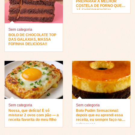
PREPARAR A MELHOR
COSTELA DE FORNO QUE
JÁ EXPERIMENTEI!!
Sem categoria
BOLO DE CHOCOLATE TOP
DAS GALAXIAS, MASSA
FOFINHA DELICIOSA!!
Sem categoria
Sem categoria
Nossa, que delícia! É só
Bolo Pudim Sensacional:
misturar 2 ovos com pão — a
depois que eu aprendi essa
receita favorita do meu filho
receita, eu sempre faço na
sobremesa…