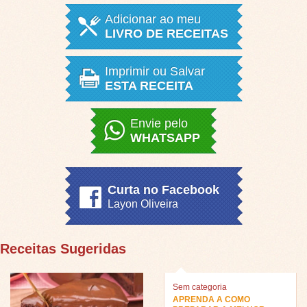
Adicionar ao meu
LIVRO DE RECEITAS
Imprimir ou Salvar
ESTA RECEITA
Envie pelo
WHATSAPP
Curta no Facebook
Layon Oliveira
Receitas Sugeridas
Sem categoria
APRENDA A COMO