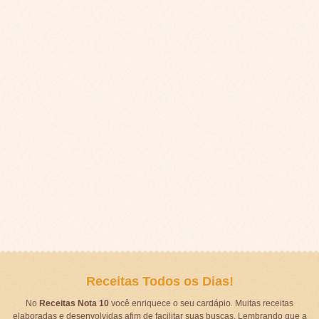
Receitas Todos os Dias!
No
Receitas Nota 10
você enriquece o seu cardápio. Muitas receitas
elaboradas e desenvolvidas afim de facilitar suas buscas. Lembrando que a