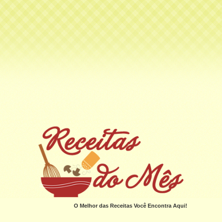
O Melhor das Receitas Você Encontra Aqui!