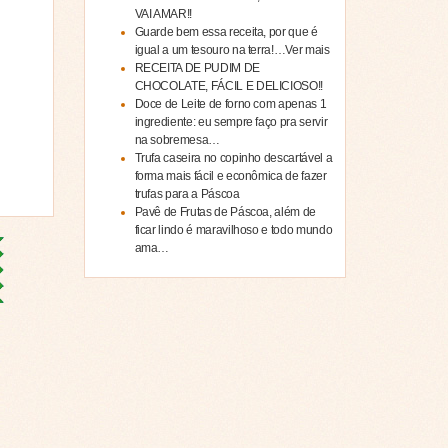
VAI AMAR!!
Guarde bem essa receita, por que é
igual a um tesouro na terra!…Ver mais
RECEITA DE PUDIM DE
CHOCOLATE, FÁCIL E DELICIOSO!!
Doce de Leite de forno com apenas 1
ingrediente: eu sempre faço pra servir
na sobremesa…
Trufa caseira no copinho descartável a
forma mais fácil e econômica de fazer
trufas para a Páscoa
Pavê de Frutas de Páscoa, além de
ficar lindo é maravilhoso e todo mundo
ama…