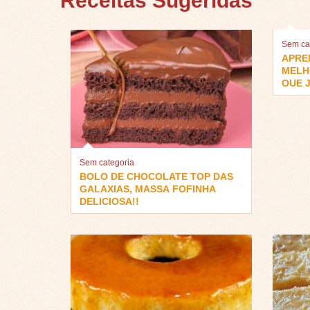
Receitas Sugeridas
Sem ca
APRE
MELH
QUE J
Sem categoria
BOLO DE CHOCOLATE TOP DAS
GALAXIAS, MASSA FOFINHA
DELICIOSA!!