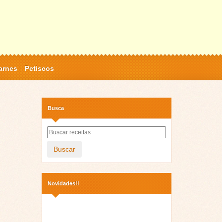
arnes
Petiscos
Busca
Buscar
Novidades!!