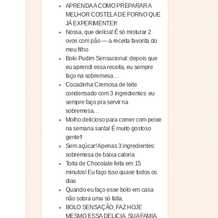
APRENDA A COMO PREPARAR A
MELHOR COSTELA DE FORNO QUE
JÁ EXPERIMENTEI!!
Nossa, que delícia! É só misturar 2
ovos com pão — a receita favorita do
meu filho
Bolo Pudim Sensacional: depois que
eu aprendi essa receita, eu sempre
faço na sobremesa…
Cocadinha Cremosa de leite
condensado com 3 ingredientes: eu
sempre faço pra servir na
sobremesa…
Molho delicioso para comer com peixe
na semana santa! É muito gostoso
gente!!
Sem açúcar! Apenas 3 ingredientes:
sobremesa de baixa caloria
Torta de Chocolate feita em 15
minutos! Eu faço isso quase todos os
dias
Quando eu faço esse bolo em casa
não sobra uma só fatia.
BOLO SENSAÇÃO, FAZ HOJE
MESMO ESSA DELICIA, SUA FAMIA