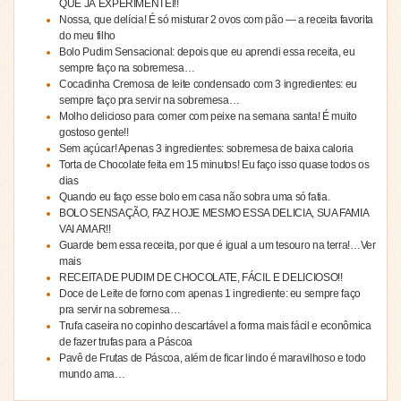
QUE JÁ EXPERIMENTEI!!
Nossa, que delícia! É só misturar 2 ovos com pão — a receita favorita
do meu filho
Bolo Pudim Sensacional: depois que eu aprendi essa receita, eu
sempre faço na sobremesa…
Cocadinha Cremosa de leite condensado com 3 ingredientes: eu
sempre faço pra servir na sobremesa…
Molho delicioso para comer com peixe na semana santa! É muito
gostoso gente!!
Sem açúcar! Apenas 3 ingredientes: sobremesa de baixa caloria
Torta de Chocolate feita em 15 minutos! Eu faço isso quase todos os
dias
Quando eu faço esse bolo em casa não sobra uma só fatia.
BOLO SENSAÇÃO, FAZ HOJE MESMO ESSA DELICIA, SUA FAMIA
VAI AMAR!!
Guarde bem essa receita, por que é igual a um tesouro na terra!…Ver
mais
RECEITA DE PUDIM DE CHOCOLATE, FÁCIL E DELICIOSO!!
Doce de Leite de forno com apenas 1 ingrediente: eu sempre faço
pra servir na sobremesa…
Trufa caseira no copinho descartável a forma mais fácil e econômica
de fazer trufas para a Páscoa
Pavê de Frutas de Páscoa, além de ficar lindo é maravilhoso e todo
mundo ama…