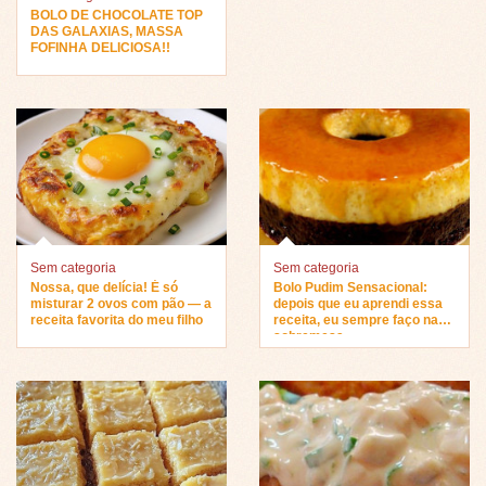
BOLO DE CHOCOLATE TOP
DAS GALAXIAS, MASSA
FOFINHA DELICIOSA!!
Sem categoria
Sem categoria
Nossa, que delícia! É só
Bolo Pudim Sensacional:
misturar 2 ovos com pão — a
depois que eu aprendi essa
receita favorita do meu filho
receita, eu sempre faço na
sobremesa…