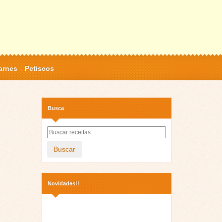
arnes
Petiscos
Busca
Buscar
Novidades!!