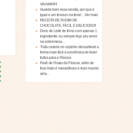
VAI AMAR!!
Guarde bem essa receita, por que é
igual a um tesouro na terra!…Ver mais
RECEITA DE PUDIM DE
CHOCOLATE, FÁCIL E DELICIOSO!!
Doce de Leite de forno com apenas 1
ingrediente: eu sempre faço pra servir
na sobremesa…
Trufa caseira no copinho descartável a
forma mais fácil e econômica de fazer
trufas para a Páscoa
Pavê de Frutas de Páscoa, além de
ficar lindo é maravilhoso e todo mundo
ama…