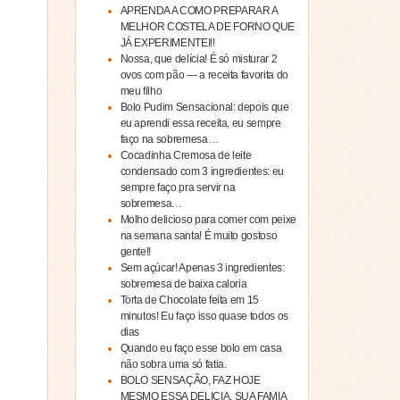
APRENDA A COMO PREPARAR A
MELHOR COSTELA DE FORNO QUE
JÁ EXPERIMENTEI!!
Nossa, que delícia! É só misturar 2
ovos com pão — a receita favorita do
meu filho
Bolo Pudim Sensacional: depois que
eu aprendi essa receita, eu sempre
faço na sobremesa…
Cocadinha Cremosa de leite
condensado com 3 ingredientes: eu
sempre faço pra servir na
sobremesa…
Molho delicioso para comer com peixe
na semana santa! É muito gostoso
gente!!
Sem açúcar! Apenas 3 ingredientes:
sobremesa de baixa caloria
Torta de Chocolate feita em 15
minutos! Eu faço isso quase todos os
dias
Quando eu faço esse bolo em casa
não sobra uma só fatia.
BOLO SENSAÇÃO, FAZ HOJE
MESMO ESSA DELICIA, SUA FAMIA