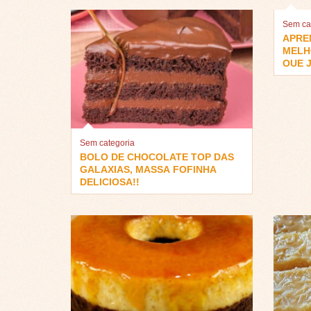
Sem ca
APRE
MELH
QUE J
Sem categoria
BOLO DE CHOCOLATE TOP DAS
GALAXIAS, MASSA FOFINHA
DELICIOSA!!