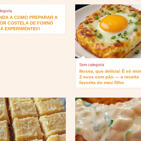
tegoria
NDA A COMO PREPARAR A
OR COSTELA DE FORNO
Á EXPERIMENTEI!!
Sem categoria
Nossa, que delícia! É só mis
2 ovos com pão — a receita
favorita do meu filho