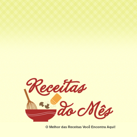
O Melhor das Receitas Você Encontra Aqui!