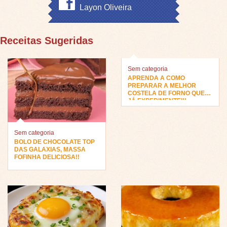
Layon Oliveira
Receitas Sugeridas
Sem categoria
APRENDA A COMO
PREPARAR A MELHOR
COSTELA DE FORNO QUE
JÁ EXPERIMENTEI!!
Sem categoria
BOLO DE CHOCOLATE TOP
DAS GALAXIAS, MASSA
FOFINHA DELICIOSA!!