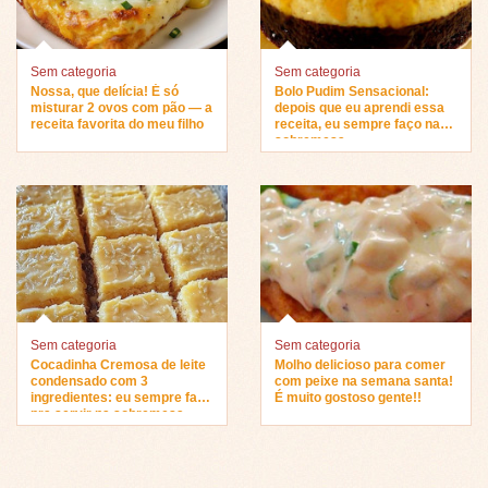
Sem categoria
Sem categoria
Nossa, que delícia! É só
Bolo Pudim Sensacional:
misturar 2 ovos com pão — a
depois que eu aprendi essa
receita favorita do meu filho
receita, eu sempre faço na
sobremesa…
Sem categoria
Sem categoria
Cocadinha Cremosa de leite
Molho delicioso para comer
condensado com 3
com peixe na semana santa!
ingredientes: eu sempre faço
É muito gostoso gente!!
pra servir na sobremesa…