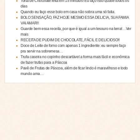
Torta de Chocolate feita em 15 minutos! Eu faço isso quase todos os
dias
Quando eu faço esse bolo em casa não sobra uma só fatia.
BOLO SENSAÇÃO, FAZ HOJE MESMO ESSA DELICIA, SUA FAMIA
VAI AMAR!!
Guarde bem essa receita, por que é igual a um tesouro na terra!…Ver
mais
RECEITA DE PUDIM DE CHOCOLATE, FÁCIL E DELICIOSO!!
Doce de Leite de forno com apenas 1 ingrediente: eu sempre faço
pra servir na sobremesa…
Trufa caseira no copinho descartável a forma mais fácil e econômica
de fazer trufas para a Páscoa
Pavê de Frutas de Páscoa, além de ficar lindo é maravilhoso e todo
mundo ama…