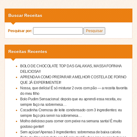
Buscar Receitas
Pesquisar por:
Receitas Recentes
BOLO DE CHOCOLATE TOP DAS GALAXIAS, MASSA FOFINHA
DELICIOSA!!
APRENDA A COMO PREPARAR A MELHOR COSTELA DE FORNO
QUE JÁ EXPERIMENTEI!!
Nossa, que delícia! É só misturar 2 ovos com pão — a receita favorita
do meu filho
Bolo Pudim Sensacional: depois que eu aprendi essa receita, eu
sempre faço na sobremesa…
Cocadinha Cremosa de leite condensado com 3 ingredientes: eu
sempre faço pra servir na sobremesa…
Molho delicioso para comer com peixe na semana santa! É muito
gostoso gente!!
Sem açúcar! Apenas 3 ingredientes: sobremesa de baixa caloria