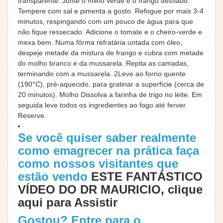
transparente. Junte o milho verde e o frango desfiado.
Tempere com sal e pimenta a gosto. Refogue por mais 3-4
minutos, respingando com um pouco de água para que
não fique ressecado. Adicione o tomate e o cheiro-verde e
mexa bem. Numa fôrma refratária untada com óleo,
despeje metade da mistura de frango e cubra com metade
do molho branco e da mussarela. Repita as camadas,
terminando com a mussarela. 2Leve ao forno quente
(190°C), pré-aquecido, para gratinar a superfície (cerca de
20 minutos). Molho Dissolva a farinha de trigo no leite. Em
seguida leve todos os ingredientes ao fogo até ferver.
Reserve.
Se você quiser saber realmente
como emagrecer na prática faça
como nossos visitantes que
estão vendo
ESTE FANTÁSTICO
VÍDEO DO DR MAURICIO, clique
aqui para Assistir
Gostou? Entre para o