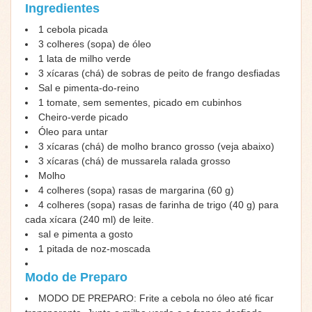
Ingredientes
1 cebola picada
3 colheres (sopa) de óleo
1 lata de milho verde
3 xícaras (chá) de sobras de peito de frango desfiadas
Sal e pimenta-do-reino
1 tomate, sem sementes, picado em cubinhos
Cheiro-verde picado
Óleo para untar
3 xícaras (chá) de molho branco grosso (veja abaixo)
3 xícaras (chá) de mussarela ralada grosso
Molho
4 colheres (sopa) rasas de margarina (60 g)
4 colheres (sopa) rasas de farinha de trigo (40 g) para
cada xícara (240 ml) de leite.
sal e pimenta a gosto
1 pitada de noz-moscada
Modo de Preparo
MODO DE PREPARO: Frite a cebola no óleo até ficar