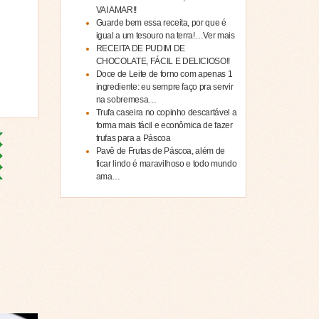
VAI AMAR!!
Guarde bem essa receita, por que é
igual a um tesouro na terra!…Ver mais
RECEITA DE PUDIM DE
CHOCOLATE, FÁCIL E DELICIOSO!!
Doce de Leite de forno com apenas 1
ingrediente: eu sempre faço pra servir
na sobremesa…
Trufa caseira no copinho descartável a
forma mais fácil e econômica de fazer
trufas para a Páscoa
Pavê de Frutas de Páscoa, além de
ficar lindo é maravilhoso e todo mundo
ama…