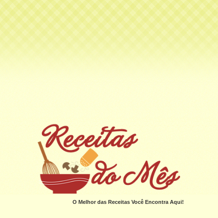
O Melhor das Receitas Você Encontra Aqui!