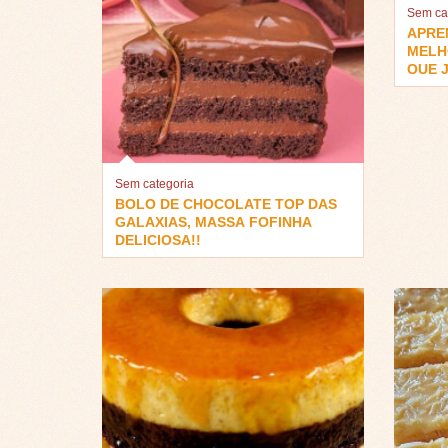
Sem ca
APRE
MELH
QUE J
Sem categoria
BOLO DE CHOCOLATE TOP DAS
GALAXIAS, MASSA FOFINHA
DELICIOSA!!