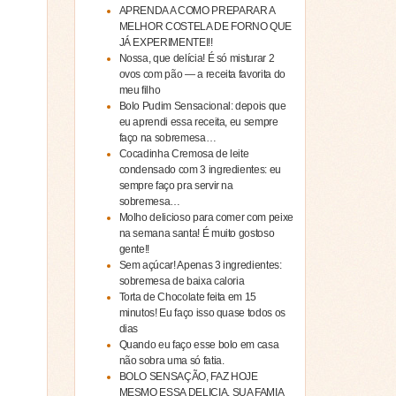
APRENDA A COMO PREPARAR A
MELHOR COSTELA DE FORNO QUE
JÁ EXPERIMENTEI!!
Nossa, que delícia! É só misturar 2
ovos com pão — a receita favorita do
meu filho
Bolo Pudim Sensacional: depois que
eu aprendi essa receita, eu sempre
faço na sobremesa…
Cocadinha Cremosa de leite
condensado com 3 ingredientes: eu
sempre faço pra servir na
sobremesa…
Molho delicioso para comer com peixe
na semana santa! É muito gostoso
gente!!
Sem açúcar! Apenas 3 ingredientes:
sobremesa de baixa caloria
Torta de Chocolate feita em 15
minutos! Eu faço isso quase todos os
dias
Quando eu faço esse bolo em casa
não sobra uma só fatia.
BOLO SENSAÇÃO, FAZ HOJE
MESMO ESSA DELICIA, SUA FAMIA