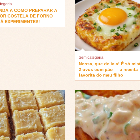
tegoria
NDA A COMO PREPARAR A
OR COSTELA DE FORNO
Á EXPERIMENTEI!!
Sem categoria
Nossa, que delícia! É só mis
2 ovos com pão — a receita
favorita do meu filho