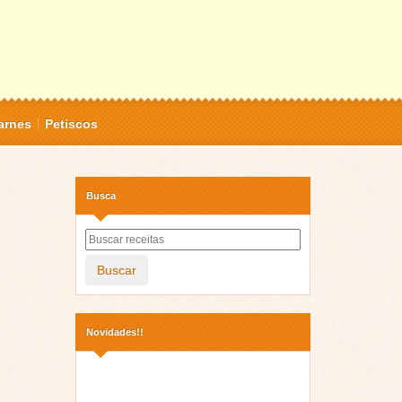
arnes
Petiscos
Busca
Buscar
Novidades!!