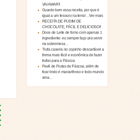
VAI AMAR!!
Guarde bem essa receita, por que é
igual a um tesouro na terra!…Ver mais
RECEITA DE PUDIM DE
CHOCOLATE, FÁCIL E DELICIOSO!!
Doce de Leite de forno com apenas 1
ingrediente: eu sempre faço pra servir
na sobremesa…
Trufa caseira no copinho descartável a
forma mais fácil e econômica de fazer
trufas para a Páscoa
Pavê de Frutas de Páscoa, além de
ficar lindo é maravilhoso e todo mundo
ama…