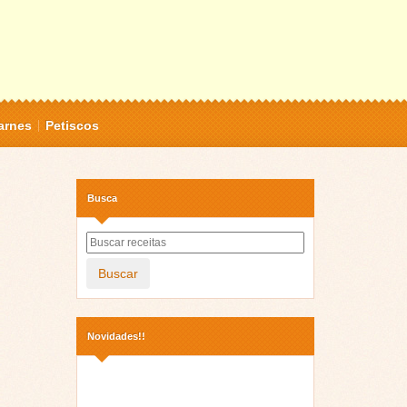
arnes
Petiscos
Busca
Buscar
Novidades!!