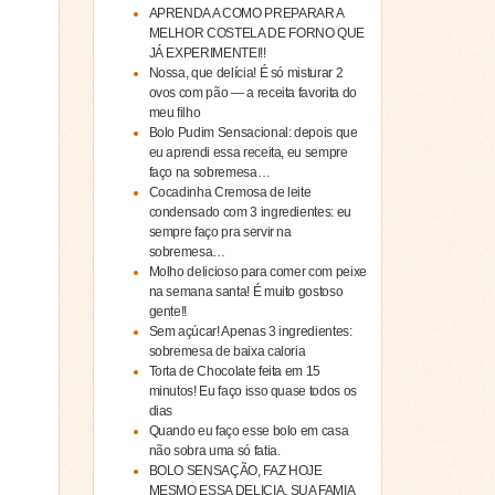
APRENDA A COMO PREPARAR A
MELHOR COSTELA DE FORNO QUE
JÁ EXPERIMENTEI!!
Nossa, que delícia! É só misturar 2
ovos com pão — a receita favorita do
meu filho
Bolo Pudim Sensacional: depois que
eu aprendi essa receita, eu sempre
faço na sobremesa…
Cocadinha Cremosa de leite
condensado com 3 ingredientes: eu
sempre faço pra servir na
sobremesa…
Molho delicioso para comer com peixe
na semana santa! É muito gostoso
gente!!
Sem açúcar! Apenas 3 ingredientes:
sobremesa de baixa caloria
Torta de Chocolate feita em 15
minutos! Eu faço isso quase todos os
dias
Quando eu faço esse bolo em casa
não sobra uma só fatia.
BOLO SENSAÇÃO, FAZ HOJE
MESMO ESSA DELICIA, SUA FAMIA