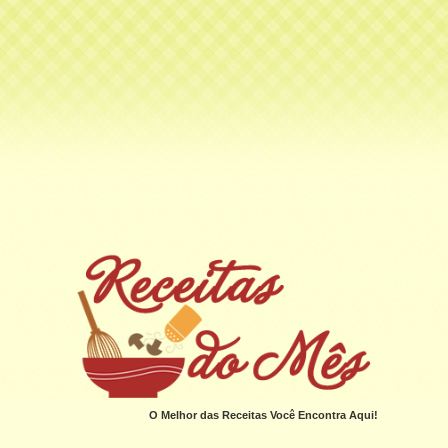
O Melhor das Receitas Você Encontra Aqui!