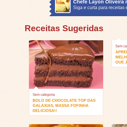
Chefe Layon Oliveira
Siga e curta para receita
Receitas Sugeridas
Sem ca
APRE
MELH
QUE J
Sem categoria
BOLO DE CHOCOLATE TOP DAS
GALAXIAS, MASSA FOFINHA
DELICIOSA!!