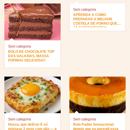
Sem categoria
APRENDA A COMO
PREPARAR A MELHOR
COSTELA DE FORNO QUE
JÁ EXPERIMENTEI!!
Sem categoria
BOLO DE CHOCOLATE TOP
DAS GALAXIAS, MASSA
FOFINHA DELICIOSA!!
Sem categoria
Sem categoria
Nossa, que delícia! É só
Bolo Pudim Sensacional:
misturar 2 ovos com pão — a
depois que eu aprendi essa