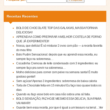
Receitas Recentes
BOLO DE CHOCOLATE TOP DAS GALAXIAS, MASSA FOFINHA
DELICIOSA!!
APRENDA A COMO PREPARAR A MELHOR COSTELA DE FORNO
QUE JÁ EXPERIMENTEI!!
Nossa, que delícia! É só misturar 2 ovos com pão — a receita favorita
do meu filho
Bolo Pudim Sensacional: depois que eu aprendi essa receita, eu
sempre faço na sobremesa…
Cocadinha Cremosa de leite condensado com 3 ingredientes: eu
sempre faço pra servir na sobremesa…
Molho delicioso para comer com peixe na semana santa! É muito
gostoso gente!!
Sem açúcar! Apenas 3 ingredientes: sobremesa de baixa caloria
Torta de Chocolate feita em 15 minutos! Eu faço isso quase todos os
dias
Quando eu faço esse bolo em casa não sobra uma só fatia.
BOLO SENSAÇÃO, FAZ HOJE MESMO ESSA DELICIA, SUA FAMIA
VAI AMAR!!
Guarde bem essa receita, por que é igual a um tesouro na terra!…Ver