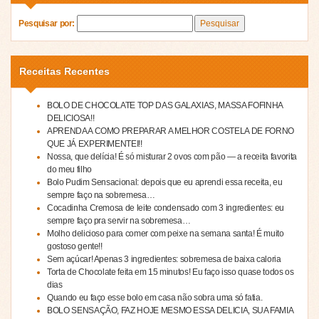
Pesquisar por:
Receitas Recentes
BOLO DE CHOCOLATE TOP DAS GALAXIAS, MASSA FOFINHA
DELICIOSA!!
APRENDA A COMO PREPARAR A MELHOR COSTELA DE FORNO
QUE JÁ EXPERIMENTEI!!
Nossa, que delícia! É só misturar 2 ovos com pão — a receita favorita
do meu filho
Bolo Pudim Sensacional: depois que eu aprendi essa receita, eu
sempre faço na sobremesa…
Cocadinha Cremosa de leite condensado com 3 ingredientes: eu
sempre faço pra servir na sobremesa…
Molho delicioso para comer com peixe na semana santa! É muito
gostoso gente!!
Sem açúcar! Apenas 3 ingredientes: sobremesa de baixa caloria
Torta de Chocolate feita em 15 minutos! Eu faço isso quase todos os
dias
Quando eu faço esse bolo em casa não sobra uma só fatia.
BOLO SENSAÇÃO, FAZ HOJE MESMO ESSA DELICIA, SUA FAMIA