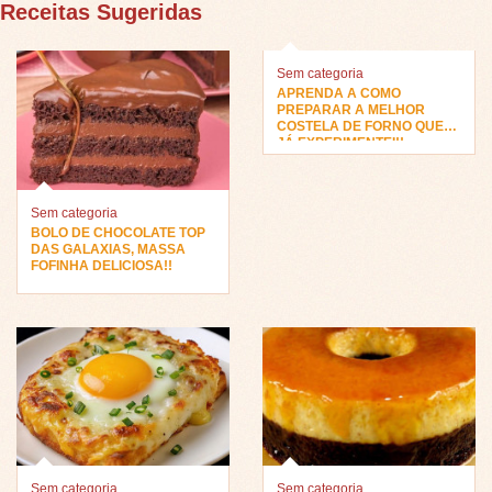
Receitas Sugeridas
Sem categoria
APRENDA A COMO
PREPARAR A MELHOR
COSTELA DE FORNO QUE
JÁ EXPERIMENTEI!!
Sem categoria
BOLO DE CHOCOLATE TOP
DAS GALAXIAS, MASSA
FOFINHA DELICIOSA!!
Sem categoria
Sem categoria