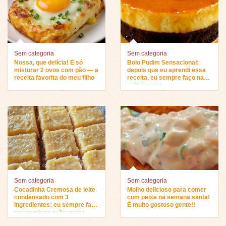
Sem categoria
Sem categoria
Nossa, que delícia! É só
Bolo Pudim Sensacional:
misturar 2 ovos com pão — a
depois que eu aprendi essa
receita favorita do meu filho
receita, eu sempre faço na
sobremesa…
Sem categoria
Sem categoria
Cocadinha Cremosa de leite
Molho delicioso para comer
condensado com 3
com peixe na semana santa!
ingredientes: eu sempre faço
É muito gostoso gente!!
pra servir na sobremesa…