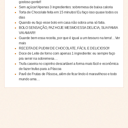
gostoso gente!!
Sem açúcar! Apenas 3 ingredientes: sobremesa de baixa caloria
Torta de Chocolate feita em 15 minutos! Eu faço isso quase todos os
dias
Quando eu faço esse bolo em casa não sobra uma só fatia.
BOLO SENSAÇÃO, FAZ HOJE MESMO ESSA DELICIA, SUA FAMIA
VAI AMAR!!
Guarde bem essa receita, por que é igual a um tesouro na terra!…Ver
mais
RECEITA DE PUDIM DE CHOCOLATE, FÁCIL E DELICIOSO!!
Doce de Leite de forno com apenas 1 ingrediente: eu sempre faço
pra servir na sobremesa…
Trufa caseira no copinho descartável a forma mais fácil e econômica
de fazer trufas para a Páscoa
Pavê de Frutas de Páscoa, além de ficar lindo é maravilhoso e todo
mundo ama…