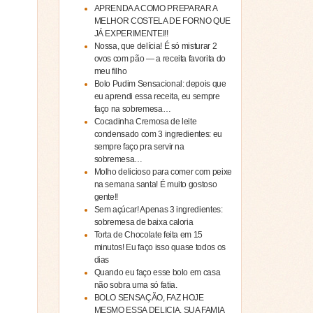
APRENDA A COMO PREPARAR A
MELHOR COSTELA DE FORNO QUE
JÁ EXPERIMENTEI!!
Nossa, que delícia! É só misturar 2
ovos com pão — a receita favorita do
meu filho
Bolo Pudim Sensacional: depois que
eu aprendi essa receita, eu sempre
faço na sobremesa…
Cocadinha Cremosa de leite
condensado com 3 ingredientes: eu
sempre faço pra servir na
sobremesa…
Molho delicioso para comer com peixe
na semana santa! É muito gostoso
gente!!
Sem açúcar! Apenas 3 ingredientes:
sobremesa de baixa caloria
Torta de Chocolate feita em 15
minutos! Eu faço isso quase todos os
dias
Quando eu faço esse bolo em casa
não sobra uma só fatia.
BOLO SENSAÇÃO, FAZ HOJE
MESMO ESSA DELICIA, SUA FAMIA