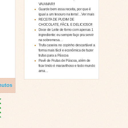
VAI AMAR!!
Guarde bem essa receita, por que é
igual a um tesouro na terra!…Ver mais
RECEITA DE PUDIM DE
CHOCOLATE, FÁCIL E DELICIOSO!!
Doce de Leite de forno com apenas 1
ingrediente: eu sempre faço pra servir
na sobremesa…
Trufa caseira no copinho descartável a
forma mais fácil e econômica de fazer
trufas para a Páscoa
Pavê de Frutas de Páscoa, além de
ficar lindo é maravilhoso e todo mundo
ama…
nutos