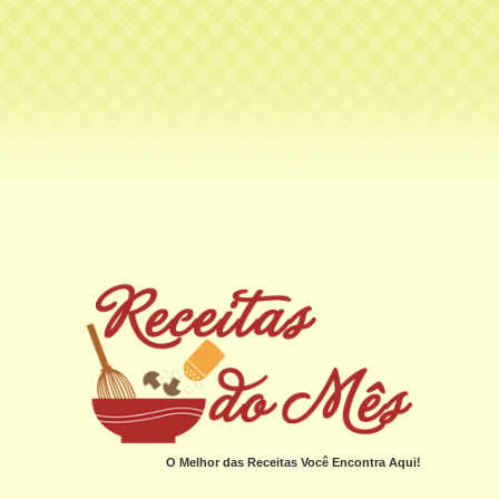
O Melhor das Receitas Você Encontra Aqui!