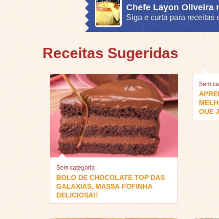
Chefe Layon Oliveira
Siga e curta para receita
Receitas Sugeridas
Sem ca
APRE
MELH
QUE J
Sem categoria
BOLO DE CHOCOLATE TOP DAS
GALAXIAS, MASSA FOFINHA
DELICIOSA!!