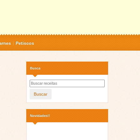
arnes
Petiscos
Busca
Buscar
Novidades!!