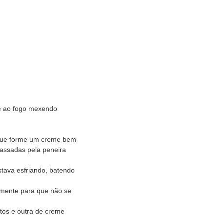
e ao fogo mexendo
que forme um creme bem
assadas pela peneira
tava esfriando, batendo
amente para que não se
os e outra de creme