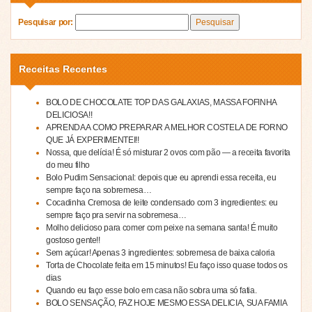
Pesquisar por:
Receitas Recentes
BOLO DE CHOCOLATE TOP DAS GALAXIAS, MASSA FOFINHA
DELICIOSA!!
APRENDA A COMO PREPARAR A MELHOR COSTELA DE FORNO
QUE JÁ EXPERIMENTEI!!
Nossa, que delícia! É só misturar 2 ovos com pão — a receita favorita
do meu filho
Bolo Pudim Sensacional: depois que eu aprendi essa receita, eu
sempre faço na sobremesa…
Cocadinha Cremosa de leite condensado com 3 ingredientes: eu
sempre faço pra servir na sobremesa…
Molho delicioso para comer com peixe na semana santa! É muito
gostoso gente!!
Sem açúcar! Apenas 3 ingredientes: sobremesa de baixa caloria
Torta de Chocolate feita em 15 minutos! Eu faço isso quase todos os
dias
Quando eu faço esse bolo em casa não sobra uma só fatia.
BOLO SENSAÇÃO, FAZ HOJE MESMO ESSA DELICIA, SUA FAMIA