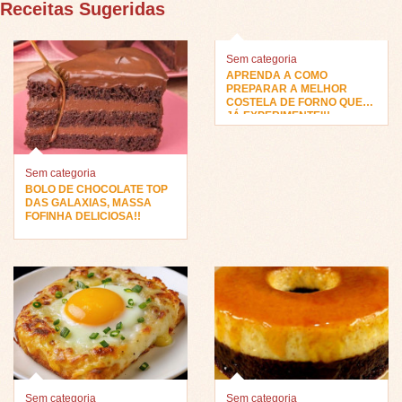
Receitas Sugeridas
Sem categoria
APRENDA A COMO
PREPARAR A MELHOR
COSTELA DE FORNO QUE
JÁ EXPERIMENTEI!!
Sem categoria
BOLO DE CHOCOLATE TOP
DAS GALAXIAS, MASSA
FOFINHA DELICIOSA!!
Sem categoria
Sem categoria