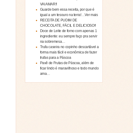
VAI AMAR!!
Guarde bem essa receita, por que é
igual a um tesouro na terra!…Ver mais
RECEITA DE PUDIM DE
CHOCOLATE, FÁCIL E DELICIOSO!!
Doce de Leite de forno com apenas 1
ingrediente: eu sempre faço pra servir
na sobremesa…
Trufa caseira no copinho descartável a
forma mais fácil e econômica de fazer
trufas para a Páscoa
Pavê de Frutas de Páscoa, além de
ficar lindo é maravilhoso e todo mundo
ama…