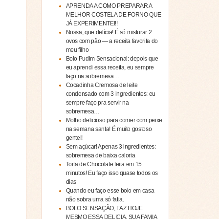
APRENDA A COMO PREPARAR A
MELHOR COSTELA DE FORNO QUE
JÁ EXPERIMENTEI!!
Nossa, que delícia! É só misturar 2
ovos com pão — a receita favorita do
meu filho
Bolo Pudim Sensacional: depois que
eu aprendi essa receita, eu sempre
faço na sobremesa…
Cocadinha Cremosa de leite
condensado com 3 ingredientes: eu
sempre faço pra servir na
sobremesa…
Molho delicioso para comer com peixe
na semana santa! É muito gostoso
gente!!
Sem açúcar! Apenas 3 ingredientes:
sobremesa de baixa caloria
Torta de Chocolate feita em 15
minutos! Eu faço isso quase todos os
dias
Quando eu faço esse bolo em casa
não sobra uma só fatia.
BOLO SENSAÇÃO, FAZ HOJE
MESMO ESSA DELICIA, SUA FAMIA