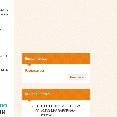
zá-lo
emais
s
ar o
Buscar Receitas
faz a
Pesquisar por:
a
Receitas Recentes
omo
BOLO DE CHOCOLATE TOP DAS
DR
GALAXIAS, MASSA FOFINHA
DELICIOSA!!