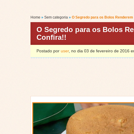
Home
»
Sem categoria
»
O Segredo para os Bolos Renderem e
O Segredo para os Bolos Re
Confira!!
Postado por
user
, no dia 03 de fevereiro de 2016 