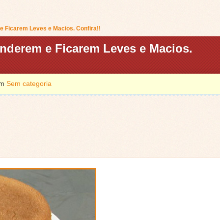
 Ficarem Leves e Macios. Confira!!
nderem e Ficarem Leves e Macios.
em
Sem categoria