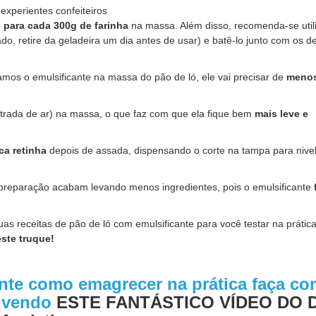
experientes confeiteiros
 para cada 300g de farinha
na massa. Além disso, recomenda-se utili
do, retire da geladeira um dia antes de usar) e batê-lo junto com os d
mos o emulsificante na massa do pão de ló, ele vai precisar de
meno
trada de ar) na massa, o que faz com que ela fique bem
mais leve e
ca retinha
depois de assada, dispensando o corte na tampa para nivel
preparação acabam levando menos ingredientes, pois o emulsificante
as receitas de pão de ló com emulsificante para você testar na prátic
este truque!
ente como emagrecer na prática faça c
o vendo
ESTE FANTÁSTICO VÍDEO DO 