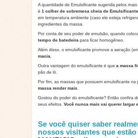
A quantidade de Emulsificante sugerida pelos mais 
é
1 colher de sobremesa cheia de Emulsificante
em temperatura ambiente (caso ele esteja refrigera
ingredientes da massa.
Por conta de seu poder de emulsão, quando coloca
tempo de batedeira
para ficar homogêneo.
Além disso, o emulsificante promove a aeração (en
macia.
Outra vantagem do emulsificante é que
a massa fi
pão de ló.
Por fim, as massas que possuem emulsificante na 
massa render mais
.
Gostou do poder do emulsificante? Então confira du
seus efeitos.
Você nunca mais vai querer largar 
Se você quiser saber realm
nossos visitantes que estã