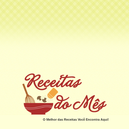
O Melhor das Receitas Você Encontra Aqui!