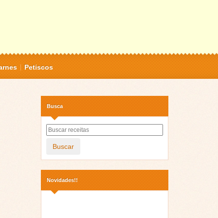
arnes
Petiscos
Busca
Buscar
Novidades!!